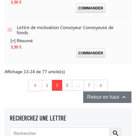
Prix
3,90 €
COMMANDER
Lettre de motivation Convoyeur Convoyeuse de
fonds
[+] Résumé
Prix
3,90 €
COMMANDER
Affichage 13-24 de 77 article(s)
Précédent

Suivant

1
2
3
…
7

Retour en haut
RECHERCHEZ UNE LETTRE
