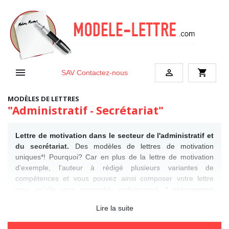


shopping_cart
SAV
Contactez-nous
MODÈLES DE LETTRES
"Administratif - Secrétariat"
Lettre de motivation dans le secteur de l'administratif et
du secrétariat.
Des modèles de lettres de motivation
uniques*! Pourquoi? Car en plus de la lettre de motivation
d'exemple, l'auteur à rédigé plusieurs variantes de
compétences et vous pouvez ainsi composer votre lettre
pour qu'elle vous ressemble parfaitement.
* uniquement
lettre à tarif 3.90 € / 1.95 €
Voir des exemples de
lettre de
Lire la suite
motivation gratuites
.