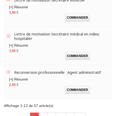
Lettre de motivation Secrétaire vitinicole
[+] Résumé
Prix
3,90 €
COMMANDER
Lettre de motivation Secrétaire médical en milieu
hospitalier
[+] Résumé
Prix
3,90 €
COMMANDER
Reconversion professionnelle : Agent administratif
[+] Résumé
Prix
2,90 €
COMMANDER
Affichage 1-12 de 57 article(s)