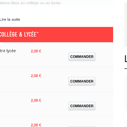
ations liées au collège ou au lycée...
Lire la suite
COLLÈGE & LYCÉE"
re lycée
Prix
2,00 €
COMMANDER
Prix
2,00 €
COMMANDER
Prix
2,00 €
COMMANDER
Prix
2,00 €