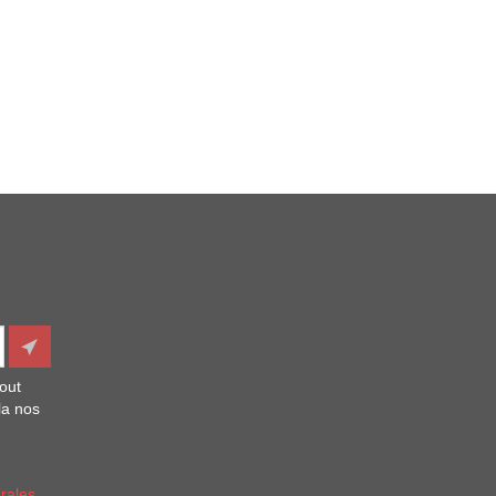
out
la nos
rales