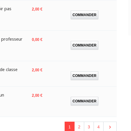
ir pas
Prix
2,00 €
COMMANDER
 professeur
Prix
0,00 €
COMMANDER
de classe
Prix
2,00 €
COMMANDER
'un
Prix
2,00 €
COMMANDER
Suivant

1
2
3
4