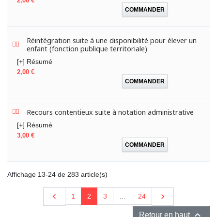
2,00 €
COMMANDER
Réintégration suite à une disponibilité pour élever un
enfant (fonction publique territoriale)
[+] Résumé
Prix
2,00 €
COMMANDER
Recours contentieux suite à notation administrative
[+] Résumé
Prix
3,00 €
COMMANDER
Affichage 13-24 de 283 article(s)
Précédent

Suivant

1
2
3
…
24

Retour en haut