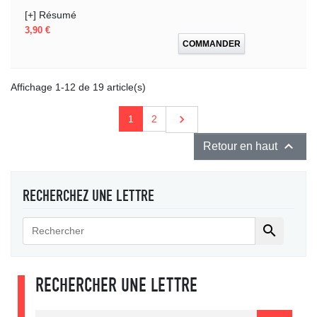
[+] Résumé
Prix
3,90 €
COMMANDER
Affichage 1-12 de 19 article(s)
Suivant

1
2

Retour en haut
RECHERCHEZ UNE LETTRE

RECHERCHER UNE LETTRE