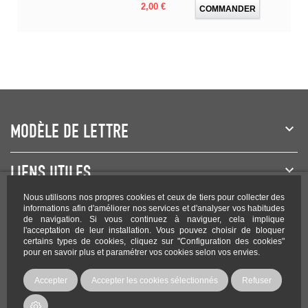
Prix
2,00 €
COMMANDER
MODÈLE DE LETTRE
LIENS UTILES
Nous utilisons nos propres cookies et ceux de tiers pour collecter des
NEWSLETTER
informations afin d'améliorer nos services et d'analyser vos habitudes
de navigation. Si vous continuez à naviguer, cela implique
l'acceptation de leur installation. Vous pouvez choisir de bloquer
certains types de cookies, cliquez sur "Configuration des cookies"
pour en savoir plus et paramétrer vos cookies selon vos envies.
Rejoignez-nous sur les réseaux !
Accepter
Accepter les cookies sélectionnés
Refuser