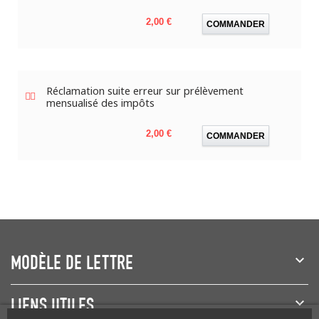
Prix
2,00 €
COMMANDER
Réclamation suite erreur sur prélèvement
mensualisé des impôts
Prix
2,00 €
COMMANDER
MODÈLE DE LETTRE
LIENS UTILES