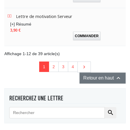
Lettre de motivation Serveur
[+] Résumé
Prix
3,90 €
COMMANDER
Affichage 1-12 de 39 article(s)
Suivant

1
2
3
4

Retour en haut
RECHERCHEZ UNE LETTRE
