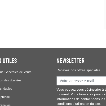
S UTILES
NEWSLETTER
Recevez nos offres spéciales
ons Générales de Vente
ion des données
s légales
Vous pouvez vous désinscrire à t
moment. Vous trouverez pour ce
 presse
informations de contact dans les
conditions d'utilisation du site.
tenaires