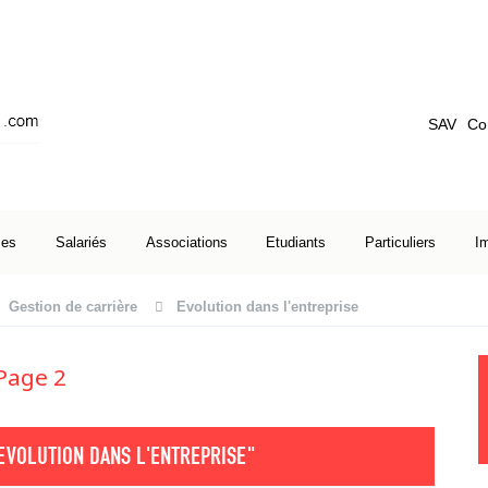
SAV
Co
ses
Salariés
Associations
Etudiants
Particuliers
I
Gestion de carrière
Evolution dans l'entreprise
 Page 2
EVOLUTION DANS L'ENTREPRISE"