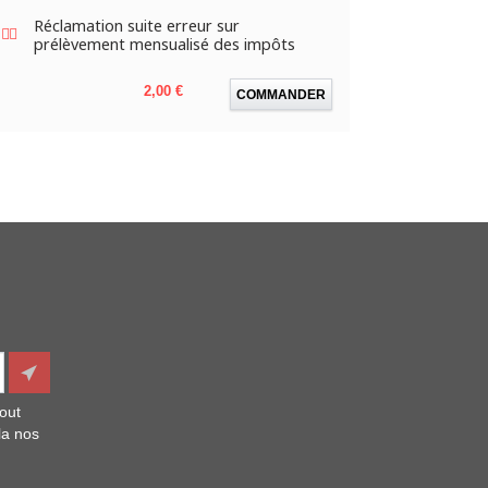
Réclamation suite erreur sur
prélèvement mensualisé des impôts
Prix
2,00 €
COMMANDER
out
la nos