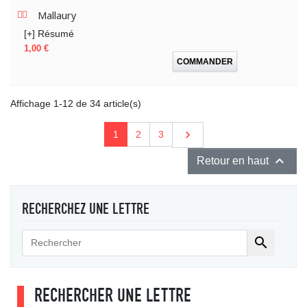
Mallaury
[+] Résumé
Prix
1,00 €
COMMANDER
Affichage 1-12 de 34 article(s)
Suivant

1
2
3

Retour en haut
RECHERCHEZ UNE LETTRE

RECHERCHER UNE LETTRE