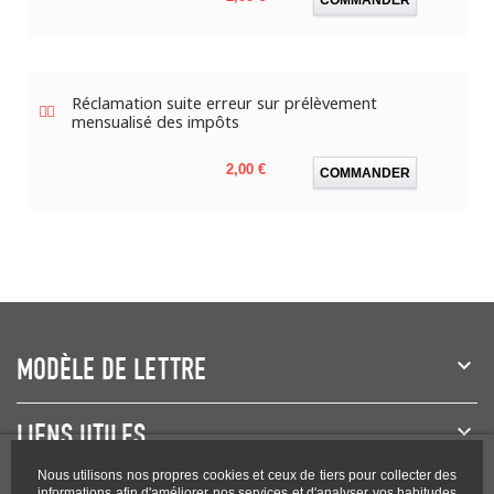
Réclamation suite erreur sur prélèvement
mensualisé des impôts
Prix
2,00 €
COMMANDER
MODÈLE DE LETTRE
LIENS UTILES
Nous utilisons nos propres cookies et ceux de tiers pour collecter des
informations afin d'améliorer nos services et d'analyser vos habitudes