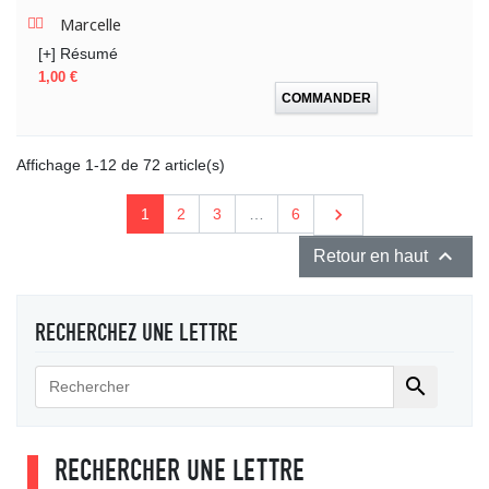
Marcelle
[+] Résumé
Prix
1,00 €
COMMANDER
Affichage 1-12 de 72 article(s)
Suivant

1
2
3
…
6

Retour en haut
RECHERCHEZ UNE LETTRE

RECHERCHER UNE LETTRE