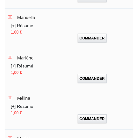
Manuella
[+] Résumé
Prix
1,00 €
COMMANDER
Marlène
[+] Résumé
Prix
1,00 €
COMMANDER
Mélina
[+] Résumé
Prix
1,00 €
COMMANDER