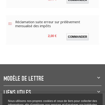
Réclamation suite erreur sur prélèvement
mensualisé des impôts
Prix
2,00 €
COMMANDER
MODÈLE DE LETTRE
LIENS UTILES
Nous utilisons nos propres cookies et ceux de tiers pour collecter des
informations afin d'améliorer nos services et d'analyser vos habitudes