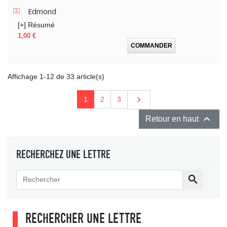
Edmond
[+] Résumé
Prix
1,00 €
COMMANDER
Affichage 1-12 de 33 article(s)
Suivant

1
2
3

Retour en haut
RECHERCHEZ UNE LETTRE

RECHERCHER UNE LETTRE