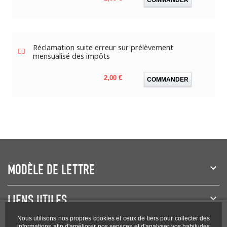
Réclamation suite erreur sur prélèvement
mensualisé des impôts
Prix
2,00 €
COMMANDER
MODÈLE DE LETTRE
LIENS UTILES
Nous utilisons nos propres cookies et ceux de tiers pour collecter des
informations afin d'améliorer nos services et d'analyser vos habitudes