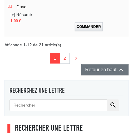
Dave
[+] Résumé
Prix
1,00 €
COMMANDER
Affichage 1-12 de 21 article(s)
Suivant

1
2

Retour en haut
RECHERCHEZ UNE LETTRE

RECHERCHER UNE LETTRE