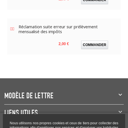
Réclamation suite erreur sur prélèvement
mensualisé des impôts
Prix
2,00 €
COMMANDER
MODÈLE DE LETTRE
LIENS UTILES
Nous utilisons nos propres cookies et ceux de tiers pour collecter des
informations afin d'améliorer nos services et d'analyser vos habitudes