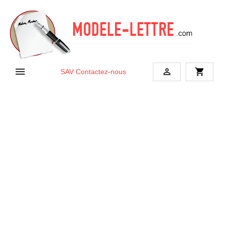


shopping_cart
SAV
Contactez-nous