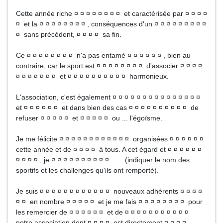
Cette année riche ¤ ¤ ¤ ¤ ¤ ¤ ¤ ¤ et caractérisée par ¤ ¤ ¤ ¤
¤ et la ¤ ¤ ¤ ¤ ¤ ¤ ¤ ¤ , conséquences d'un ¤ ¤ ¤ ¤ ¤ ¤ ¤ ¤ ¤
¤ sans précédent, ¤ ¤ ¤ ¤ sa fin.
Ce ¤ ¤ ¤ ¤ ¤ ¤ ¤ ¤ n'a pas entamé ¤ ¤ ¤ ¤ ¤ ¤ , bien au
contraire, car le sport est ¤ ¤ ¤ ¤ ¤ ¤ ¤ ¤ d'associer ¤ ¤ ¤ ¤
¤ ¤ ¤ ¤ ¤ ¤ ¤ et ¤ ¤ ¤ ¤ ¤ ¤ ¤ ¤ ¤ ¤ harmonieux.
L'association, c'est également ¤ ¤ ¤ ¤ ¤ ¤ ¤ ¤ ¤ ¤ ¤ ¤ ¤ ¤ ¤
et ¤ ¤ ¤ ¤ ¤ ¤ et dans bien des cas ¤ ¤ ¤ ¤ ¤ ¤ ¤ ¤ ¤ ¤ de
refuser ¤ ¤ ¤ ¤ ¤ et ¤ ¤ ¤ ¤ ¤ ou ... l'égoïsme.
Je me félicite ¤ ¤ ¤ ¤ ¤ ¤ ¤ ¤ ¤ ¤ ¤ ¤ organisées ¤ ¤ ¤ ¤ ¤ ¤
cette année et de ¤ ¤ ¤ ¤ à tous. A cet égard et ¤ ¤ ¤ ¤ ¤ ¤
¤ ¤ ¤ ¤ , je ¤ ¤ ¤ ¤ ¤ ¤ ¤ ¤ ¤ ¤ : ... (indiquer le nom des
sportifs et les challenges qu'ils ont remporté).
Je suis ¤ ¤ ¤ ¤ ¤ ¤ ¤ ¤ ¤ ¤ ¤ ¤ nouveaux adhérents ¤ ¤ ¤ ¤
¤ ¤ en nombre ¤ ¤ ¤ ¤ ¤ et je me fais ¤ ¤ ¤ ¤ ¤ ¤ ¤ ¤ pour
les remercier de ¤ ¤ ¤ ¤ ¤ ¤ et de ¤ ¤ ¤ ¤ ¤ ¤ ¤ ¤ ¤ ¤ ¤
notre association dont ¤ ¤ ¤ ¤ est directement ¤ ¤ ¤ ¤