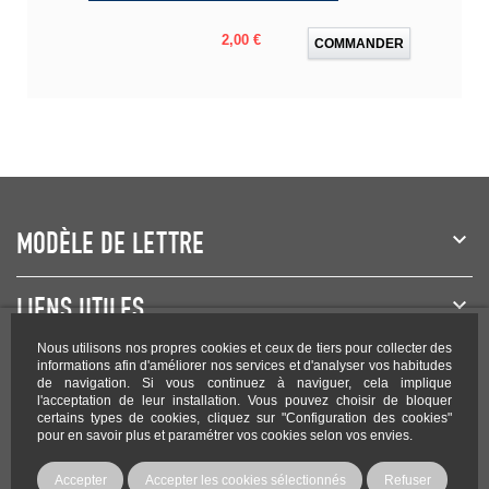
Prix
2,00 €
COMMANDER
MODÈLE DE LETTRE
LIENS UTILES
Nous utilisons nos propres cookies et ceux de tiers pour collecter des
NEWSLETTER
informations afin d'améliorer nos services et d'analyser vos habitudes
de navigation. Si vous continuez à naviguer, cela implique
l'acceptation de leur installation. Vous pouvez choisir de bloquer
certains types de cookies, cliquez sur "Configuration des cookies"
pour en savoir plus et paramétrer vos cookies selon vos envies.
Rejoignez-nous sur les réseaux !
Accepter
Accepter les cookies sélectionnés
Refuser