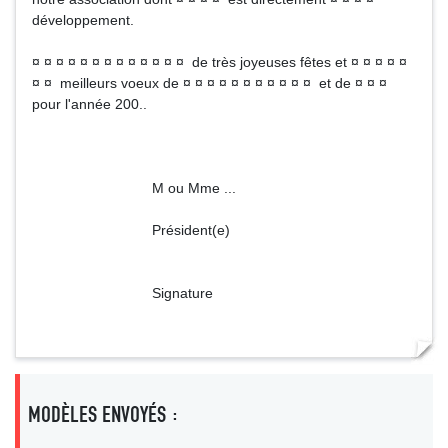
développement.
¤ ¤ ¤ ¤ ¤ ¤ ¤ ¤ ¤ ¤ ¤ ¤ ¤ de très joyeuses fêtes et ¤ ¤ ¤ ¤ ¤
¤ ¤ meilleurs voeux de ¤ ¤ ¤ ¤ ¤ ¤ ¤ ¤ ¤ ¤ ¤ et de ¤ ¤ ¤
pour l'année 200..
M ou Mme ...
Président(e)
Signature
MODÈLES ENVOYÉS :