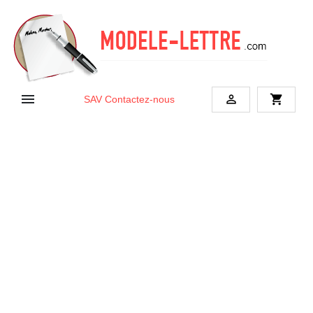


shopping_cart
SAV
Contactez-nous