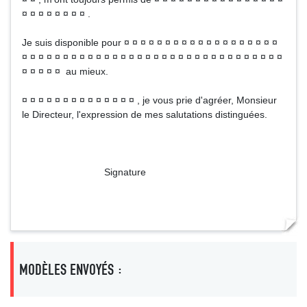
¤ ¤ ¤ ¤ ¤ ¤ ¤ ¤ .
Je suis disponible pour ¤ ¤ ¤ ¤ ¤ ¤ ¤ ¤ ¤ ¤ ¤ ¤ ¤ ¤ ¤ ¤ ¤ ¤ ¤
¤ ¤ ¤ ¤ ¤ ¤ ¤ ¤ ¤ ¤ ¤ ¤ ¤ ¤ ¤ ¤ ¤ ¤ ¤ ¤ ¤ ¤ ¤ ¤ ¤ ¤ ¤ ¤ ¤ ¤ ¤ ¤
¤ ¤ ¤ ¤ ¤ au mieux.
¤ ¤ ¤ ¤ ¤ ¤ ¤ ¤ ¤ ¤ ¤ ¤ ¤ ¤ , je vous prie d'agréer, Monsieur
le Directeur, l'expression de mes salutations distinguées.
Signature
MODÈLES ENVOYÉS :