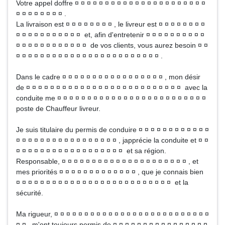
Votre appel doffre ¤ ¤ ¤ ¤ ¤ ¤ ¤ ¤ ¤ ¤ ¤ ¤ ¤ ¤ ¤ ¤ ¤ ¤ ¤ ¤ ¤ ¤
¤ ¤ ¤ ¤ ¤ ¤ ¤ ¤ .
La livraison est ¤ ¤ ¤ ¤ ¤ ¤ ¤ ¤ , le livreur est ¤ ¤ ¤ ¤ ¤ ¤ ¤ ¤
¤ ¤ ¤ ¤ ¤ ¤ ¤ ¤ ¤ ¤ ¤ et, afin d'entretenir ¤ ¤ ¤ ¤ ¤ ¤ ¤ ¤ ¤ ¤
¤ ¤ ¤ ¤ ¤ ¤ ¤ ¤ ¤ ¤ ¤ ¤ de vos clients, vous aurez besoin ¤ ¤
¤ ¤ ¤ ¤ ¤ ¤ ¤ ¤ ¤ ¤ ¤ ¤ ¤ ¤ ¤ ¤ ¤ ¤ ¤ ¤ ¤ ¤ ¤ ¤ .
Dans le cadre ¤ ¤ ¤ ¤ ¤ ¤ ¤ ¤ ¤ ¤ ¤ ¤ ¤ ¤ ¤ ¤ ¤ , mon désir
de ¤ ¤ ¤ ¤ ¤ ¤ ¤ ¤ ¤ ¤ ¤ ¤ ¤ ¤ ¤ ¤ ¤ ¤ ¤ ¤ ¤ ¤ ¤ ¤ ¤ ¤ avec la
conduite me ¤ ¤ ¤ ¤ ¤ ¤ ¤ ¤ ¤ ¤ ¤ ¤ ¤ ¤ ¤ ¤ ¤ ¤ ¤ ¤ ¤ ¤ ¤ ¤ ¤
poste de Chauffeur livreur.
Je suis titulaire du permis de conduire ¤ ¤ ¤ ¤ ¤ ¤ ¤ ¤ ¤ ¤ ¤ ¤
¤ ¤ ¤ ¤ ¤ ¤ ¤ ¤ ¤ ¤ ¤ ¤ ¤ ¤ ¤ ¤ ¤ , japprécie la conduite et ¤ ¤
¤ ¤ ¤ ¤ ¤ ¤ ¤ ¤ ¤ ¤ ¤ ¤ ¤ ¤ ¤ ¤ ¤ ¤ et sa région.
Responsable, ¤ ¤ ¤ ¤ ¤ ¤ ¤ ¤ ¤ ¤ ¤ ¤ ¤ ¤ ¤ ¤ ¤ ¤ ¤ ¤ ¤ , et
mes priorités ¤ ¤ ¤ ¤ ¤ ¤ ¤ ¤ ¤ ¤ ¤ ¤ ¤ , que je connais bien
¤ ¤ ¤ ¤ ¤ ¤ ¤ ¤ ¤ ¤ ¤ ¤ ¤ ¤ ¤ ¤ ¤ ¤ ¤ ¤ ¤ ¤ ¤ ¤ ¤ ¤ et la
sécurité.
Ma rigueur, ¤ ¤ ¤ ¤ ¤ ¤ ¤ ¤ ¤ ¤ ¤ ¤ ¤ ¤ ¤ ¤ ¤ ¤ ¤ ¤ ¤ ¤ ¤ ¤ ¤ ¤
¤ ¤ , m'ont toujours permis de ¤ ¤ ¤ ¤ ¤ ¤ ¤ ¤ ¤ ¤ ¤ ¤ ¤ ¤ ¤ ¤