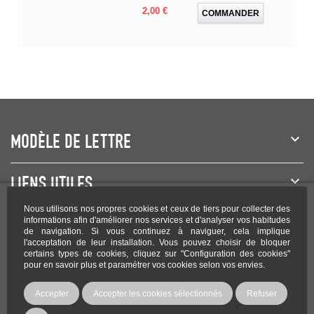
Prix
2,00 €
COMMANDER
MODÈLE DE LETTRE
LIENS UTILES
Nous utilisons nos propres cookies et ceux de tiers pour collecter des
NEWSLETTER
informations afin d'améliorer nos services et d'analyser vos habitudes
de navigation. Si vous continuez à naviguer, cela implique
l'acceptation de leur installation. Vous pouvez choisir de bloquer
certains types de cookies, cliquez sur "Configuration des cookies"
pour en savoir plus et paramétrer vos cookies selon vos envies.
Rejoignez-nous sur les réseaux !
Accepter
Accepter les cookies sélectionnés
Refuser