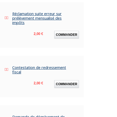
Réclamation suite erreur sur
prélèvement mensualisé des
impôts
Prix
2,00 €
COMMANDER
Contestation de redressement
fiscal
Prix
2,00 €
COMMANDER
Demande de dégrèvement de