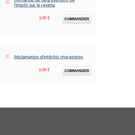
l'impôt sur le revenu
Prix
3,00 €
COMMANDER
Réclamation d'intérêts moratoires
Prix
2,00 €
COMMANDER