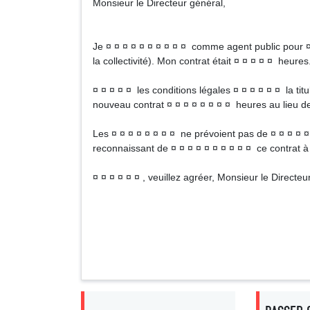
Monsieur le Directeur général,
Je ¤ ¤ ¤ ¤ ¤ ¤ ¤ ¤ ¤ ¤ comme agent public pour ¤ 
la collectivité). Mon contrat était ¤ ¤ ¤ ¤ ¤ heures
¤ ¤ ¤ ¤ ¤ les conditions légales ¤ ¤ ¤ ¤ ¤ ¤ la titula
nouveau contrat ¤ ¤ ¤ ¤ ¤ ¤ ¤ ¤ heures au lieu de
Les ¤ ¤ ¤ ¤ ¤ ¤ ¤ ¤ ne prévoient pas de ¤ ¤ ¤ ¤ ¤ 
reconnaissant de ¤ ¤ ¤ ¤ ¤ ¤ ¤ ¤ ¤ ¤ ce contrat à 
¤ ¤ ¤ ¤ ¤ ¤ , veuillez agréer, Monsieur le Directe
Signa