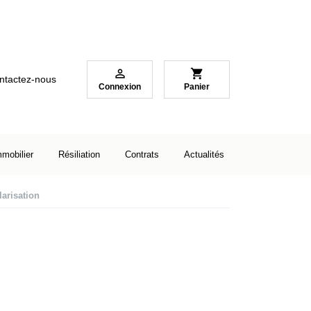

shopping_cart
ntactez-nous
Connexion
Panier
mmobilier
Résiliation
Contrats
Actualités
larisation