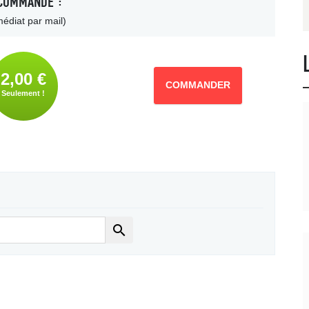
COMMANDE :
édiat par mail)
2,00 €
COMMANDER
Seulement !
