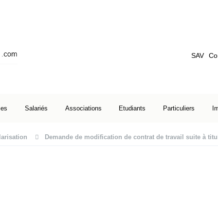
SAV
Co
ses
Salariés
Associations
Etudiants
Particuliers
I
larisation
Demande de modification de contrat de travail suite à titu