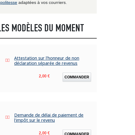
politesse
adaptées à vos courriers.
LES MODÈLES DU MOMENT
Attestation sur l'honneur de non
déclaration séparée de revenus
Prix
2,00 €
COMMANDER
Demande de délai de paiement de
l'impôt sur le revenu
Prix
2,00 €
COMMANDER