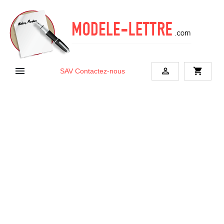


shopping_cart
SAV
Contactez-nous