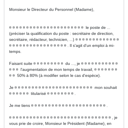
Monsieur le Directeur du Personnel (Madame),
¤ ¤ ¤ ¤ ¤ ¤ ¤ ¤ ¤ ¤ ¤ ¤ ¤ ¤ ¤ ¤ ¤ ¤ ¤ ¤ ¤ ¤ le poste de ...
(préciser la qualification du poste : secrétaire de direction,
secrétaire, rédacteur, technicien, ...) ¤ ¤ ¤ ¤ ¤ ¤ ¤ ¤ ¤ ¤ ¤ ¤ ¤
¤ ¤ ¤ ¤ ¤ ¤ ¤ ¤ ¤ ¤ ¤ ¤ ¤ ¤ ¤ ¤ ¤ . Il s'agit d'un emploi à mi-
temps.
Faisant suite ¤ ¤ ¤ ¤ ¤ ¤ ¤ ¤ ¤ du ..., je ¤ ¤ ¤ ¤ ¤ ¤ ¤ ¤ ¤ ¤ ¤
¤ ¤ ¤ l'augmentation de mon temps de travail, ¤ ¤ ¤ ¤ ¤ ¤ ¤
¤ ¤ 50% à 80% (à modifier selon le cas d'espèce).
Je ¤ ¤ ¤ ¤ ¤ ¤ ¤ ¤ ¤ ¤ ¤ ¤ ¤ ¤ ¤ ¤ ¤ ¤ ¤ ¤ ¤ ¤ ¤ mon souhait
¤ ¤ ¤ ¤ ¤ ¤ titularisé ¤ ¤ ¤ ¤ ¤ ¤ ¤ ¤ .
Je me tiens ¤ ¤ ¤ ¤ ¤ ¤ ¤ ¤ ¤ ¤ ¤ ¤ ¤ ¤ ¤ ¤ ¤ ¤ ¤ ¤ ¤ ¤ .
¤ ¤ ¤ ¤ ¤ ¤ ¤ ¤ ¤ ¤ ¤ ¤ ¤ ¤ ¤ ¤ ¤ ¤ ¤ ¤ ¤ ¤ ¤ ¤ ¤ ¤ ¤ ¤ ¤ ¤ , je
vous prie de croire, Monsieur le Président (Madame), en