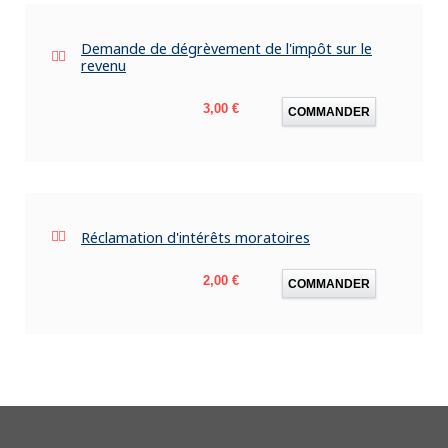
Demande de dégrèvement de l'impôt sur le
revenu
Prix
3,00 €
COMMANDER
Réclamation d'intérêts moratoires
Prix
2,00 €
COMMANDER