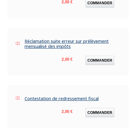
Prix
2,00 €
COMMANDER
Réclamation suite erreur sur prélèvement
mensualisé des impôts
Prix
2,00 €
COMMANDER
Contestation de redressement fiscal
Prix
2,00 €
COMMANDER