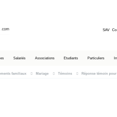
SAV
Co
ses
Salariés
Associations
Etudiants
Particuliers
I
ments familiaux
Mariage
Témoins
Réponse témoin pour