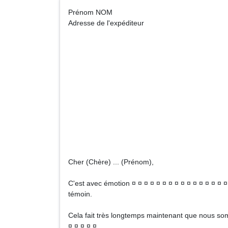
Prénom NOM A
Adresse de l'expéditeur
Préno
Adresse du 
Cher (Chère) ... (Prénom),
C'est avec émotion ¤ ¤ ¤ ¤ ¤ ¤ ¤ ¤ ¤ ¤ ¤ ¤ ¤ ¤ ¤ ¤
témoin.
Cela fait très longtemps maintenant que nous somm
¤ ¤ ¤ ¤ ¤ .