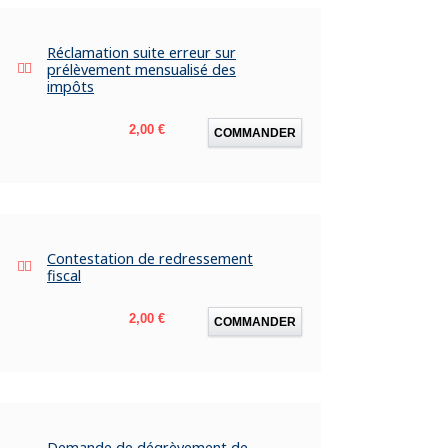
Réclamation suite erreur sur
prélèvement mensualisé des
impôts
Prix
2,00 €
COMMANDER
Contestation de redressement
fiscal
Prix
2,00 €
COMMANDER
Demande de dégrèvement de