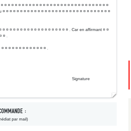
 ¤ ¤ ¤ ¤ ¤ ¤ ¤ ¤ ¤ ¤ ¤ ¤ ¤ ¤ ¤ ¤ ¤ ¤ ¤ ¤ ¤ ¤ ¤ ¤ ¤ ¤ ¤ ¤ ¤ ¤ ¤
vu ¤ ¤ ¤ ¤ ¤ ¤ ¤ ¤ ¤ ¤ ¤ ¤ ¤ ¤ ¤ ¤ ¤ ¤ ¤ ¤ ¤ ¤ ¤ ¤ ¤ ¤ ¤ ¤ ¤ ¤ ¤
¤ ¤ ¤ ¤ ¤ ¤ ¤ ¤ ¤ ¤ ¤ ¤ ¤ ¤ ¤ ¤ ¤ ¤ ¤ ¤ . Car en affirmant ¤ ¤
¤ ¤ .
¤ ¤ ¤ ¤ ¤ ¤ ¤ ¤ ¤ ¤ ¤ ¤ ¤ ¤ .
ature
COMMANDE :
édiat par mail)