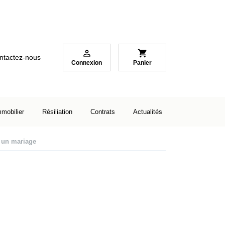

shopping_cart
ntactez-nous
Connexion
Panier
mmobilier
Résiliation
Contrats
Actualités
 un mariage