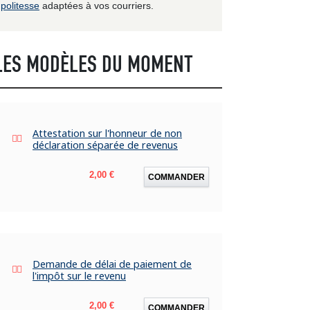
politesse
adaptées à vos courriers.
LES MODÈLES DU MOMENT
Attestation sur l'honneur de non
déclaration séparée de revenus
Prix
2,00 €
COMMANDER
Demande de délai de paiement de
l'impôt sur le revenu
Prix
2,00 €
COMMANDER