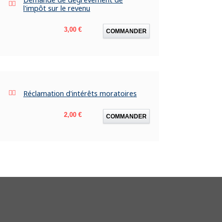
l'impôt sur le revenu
Prix
3,00 €
COMMANDER
Réclamation d'intérêts moratoires
Prix
2,00 €
COMMANDER