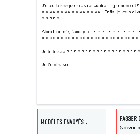
J'étais là lorsque tu as rencontré ... (prénom) et ¤
¤ ¤ ¤ ¤ ¤ ¤ ¤ ¤ ¤ ¤ ¤ ¤ ¤ ¤ ¤ ¤ . Enfin, je vous ai 
¤ ¤ ¤ ¤ ¤ .
Alors bien-sûr, j'accepte ¤ ¤ ¤ ¤ ¤ ¤ ¤ ¤ ¤ ¤ ¤ ¤ ¤ 
¤ ¤ ¤ ¤ ¤ ¤ ¤ ¤ ¤ ¤ ¤ ¤ ¤ ¤ ¤ ¤ ¤ ¤ ¤ ¤ ¤ ¤ ¤ ¤ ¤ ¤ 
Je te félicite ¤ ¤ ¤ ¤ ¤ ¤ ¤ ¤ ¤ ¤ ¤ ¤ ¤ ¤ ¤ ¤ ¤ ¤ ¤ 
Je t'embrasse.
Sign
PASSER 
MODÈLES ENVOYÉS :
(envoi imm