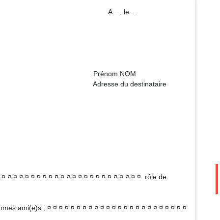
 ..., le ...
m NOM
destinataire
 ¤ ¤ ¤ ¤ ¤ ¤ ¤ ¤ ¤ ¤ ¤ ¤ ¤ ¤ ¤ ¤ ¤ ¤ ¤ ¤ ¤ ¤ ¤ ¤ rôle de
es ami(e)s ; ¤ ¤ ¤ ¤ ¤ ¤ ¤ ¤ ¤ ¤ ¤ ¤ ¤ ¤ ¤ ¤ ¤ ¤ ¤ ¤ ¤ ¤ ¤ ¤