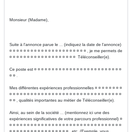
Monsieur (Madame),
Suite à l'annonce parue le ... (indiquez la date de l'annonce)
¤ ¤ ¤ ¤ ¤ ¤ ¤ ¤ ¤ ¤ ¤ ¤ ¤ ¤ ¤ ¤ ¤ ¤ ¤ ¤ ¤ ¤ , je me permets de
¤ ¤ ¤ ¤ ¤ ¤ ¤ ¤ ¤ ¤ ¤ ¤ ¤ ¤ ¤ ¤ ¤ ¤ ¤ Téléconseiller(e).
Ce poste est ¤ ¤ ¤ ¤ ¤ ¤ ¤ ¤ ¤ ¤ ¤ ¤ ¤ ¤ ¤ ¤ ¤ ¤ ¤ ¤ ¤ ¤ ¤ ¤ ¤
¤ ¤ .
Mes différentes expériences professionnelles ¤ ¤ ¤ ¤ ¤ ¤ ¤ ¤
¤ ¤ ¤ ¤ ¤ ¤ ¤ ¤ ¤ ¤ ¤ ¤ ¤ ¤ ¤ ¤ ¤ ¤ ¤ ¤ ¤ ¤ ¤ ¤ ¤ ¤ ¤ ¤ ¤ ¤ ¤ ¤
¤ ¤ , qualités importantes au métier de Téléconseiller(e).
Ainsi, au sein de la société ... (mentionnez ici une des
expériences significatives de votre parcours professionnel) ¤
¤ ¤ ¤ ¤ ¤ ¤ ¤ ¤ ¤ ¤ ¤ ¤ ¤ ¤ ¤ ¤ ¤ ¤ ¤ ¤ ¤ ¤ ¤ ¤ ¤ ¤ ¤ ¤ ¤ ¤ ¤ ¤
¤ ¤ ¤ ¤ ¤ ¤ ¤ ¤ ¤ ¤ ¤ ¤ ¤ ¤ ¤ ¤ ¤ , etc. (Exemple, vous