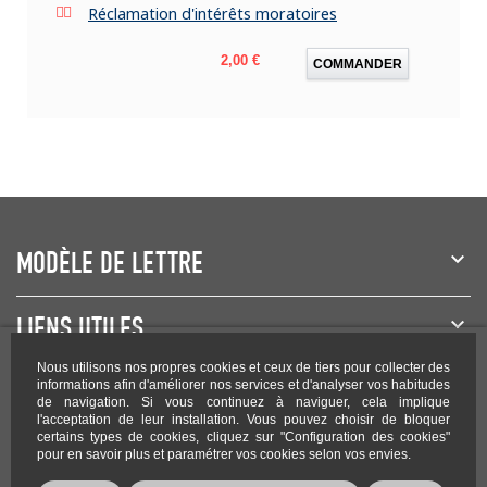
Réclamation d'intérêts moratoires
Prix
2,00 €
COMMANDER
MODÈLE DE LETTRE
LIENS UTILES
Nous utilisons nos propres cookies et ceux de tiers pour collecter des
NEWSLETTER
informations afin d'améliorer nos services et d'analyser vos habitudes
de navigation. Si vous continuez à naviguer, cela implique
l'acceptation de leur installation. Vous pouvez choisir de bloquer
certains types de cookies, cliquez sur "Configuration des cookies"
pour en savoir plus et paramétrer vos cookies selon vos envies.
Rejoignez-nous sur les réseaux !