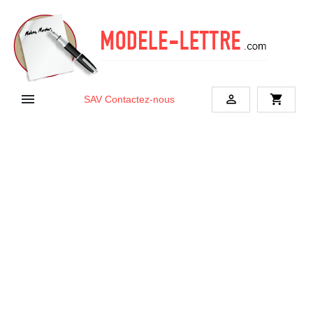


shopping_cart
SAV
Contactez-nous