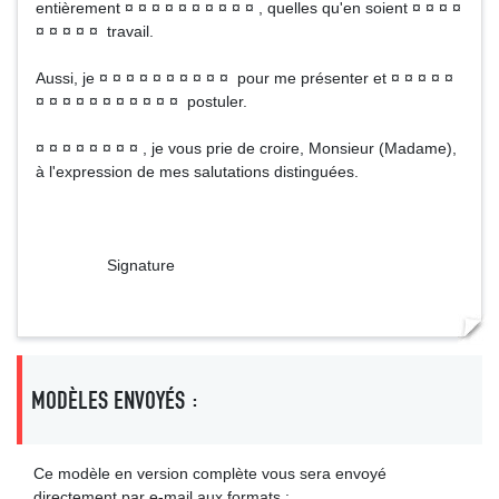
entièrement ¤ ¤ ¤ ¤ ¤ ¤ ¤ ¤ ¤ ¤ , quelles qu'en soient ¤ ¤ ¤ ¤
¤ ¤ ¤ ¤ ¤ travail.
Aussi, je ¤ ¤ ¤ ¤ ¤ ¤ ¤ ¤ ¤ ¤ pour me présenter et ¤ ¤ ¤ ¤ ¤
¤ ¤ ¤ ¤ ¤ ¤ ¤ ¤ ¤ ¤ ¤ postuler.
¤ ¤ ¤ ¤ ¤ ¤ ¤ ¤ , je vous prie de croire, Monsieur (Madame),
à l'expression de mes salutations distinguées.
Signature
MODÈLES ENVOYÉS :
Ce modèle en version complète vous sera envoyé
directement par e-mail aux formats :