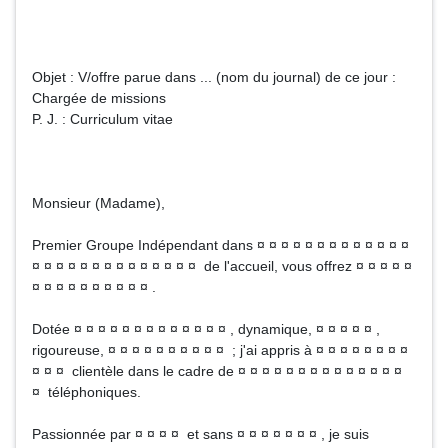
Objet : V/offre parue dans ... (nom du journal) de ce jour :
Chargée de missions
P. J. : Curriculum vitae
Monsieur (Madame),
Premier Groupe Indépendant dans ¤ ¤ ¤ ¤ ¤ ¤ ¤ ¤ ¤ ¤ ¤ ¤ ¤
¤ ¤ ¤ ¤ ¤ ¤ ¤ ¤ ¤ ¤ ¤ ¤ ¤ ¤ de l'accueil, vous offrez ¤ ¤ ¤ ¤ ¤
¤ ¤ ¤ ¤ ¤ ¤ ¤ ¤ ¤ ¤ .
Dotée ¤ ¤ ¤ ¤ ¤ ¤ ¤ ¤ ¤ ¤ ¤ ¤ ¤ , dynamique, ¤ ¤ ¤ ¤ ¤ ,
rigoureuse, ¤ ¤ ¤ ¤ ¤ ¤ ¤ ¤ ¤ ¤ ; j'ai appris à ¤ ¤ ¤ ¤ ¤ ¤ ¤ ¤
¤ ¤ ¤ clientèle dans le cadre de ¤ ¤ ¤ ¤ ¤ ¤ ¤ ¤ ¤ ¤ ¤ ¤ ¤ ¤
¤ téléphoniques.
Passionnée par ¤ ¤ ¤ ¤ et sans ¤ ¤ ¤ ¤ ¤ ¤ ¤ , je suis