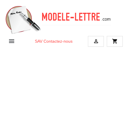


shopping_cart
SAV
Contactez-nous