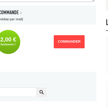
COMMANDE :
édiat par mail)
2,00 €
COMMANDER
Seulement !
