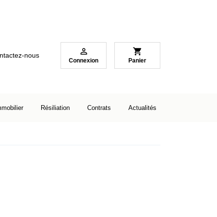

shopping_cart
ntactez-nous
Connexion
Panier
mmobilier
Résiliation
Contrats
Actualités