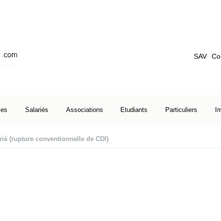
SAV
Co
ses
Salariés
Associations
Etudiants
Particuliers
I
arié (rupture conventionnelle de CDI)