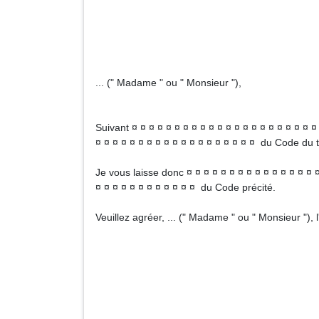
A ... (VILLE) 
... (" Madame " ou " Monsieur "),
Suivant ¤ ¤ ¤ ¤ ¤ ¤ ¤ ¤ ¤ ¤ ¤ ¤ ¤ ¤ ¤ ¤ ¤ ¤ ¤ ¤ ¤ 
¤ ¤ ¤ ¤ ¤ ¤ ¤ ¤ ¤ ¤ ¤ ¤ ¤ ¤ ¤ ¤ ¤ ¤ ¤ du Code du t
Je vous laisse donc ¤ ¤ ¤ ¤ ¤ ¤ ¤ ¤ ¤ ¤ ¤ ¤ ¤ ¤ ¤ 
¤ ¤ ¤ ¤ ¤ ¤ ¤ ¤ ¤ ¤ ¤ ¤ du Code précité.
Veuillez agréer, ... (" Madame " ou " Monsieur "),
Signa