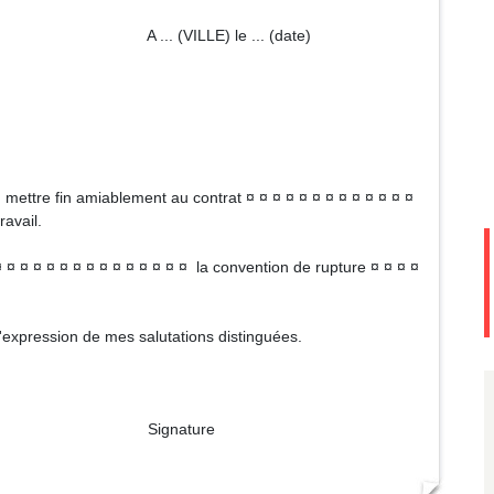
le ... (date)
¤ mettre fin amiablement au contrat ¤ ¤ ¤ ¤ ¤ ¤ ¤ ¤ ¤ ¤ ¤ ¤ ¤
ravail.
¤ ¤ ¤ ¤ ¤ ¤ ¤ ¤ ¤ ¤ ¤ ¤ ¤ ¤ ¤ la convention de rupture ¤ ¤ ¤ ¤
 l'expression de mes salutations distinguées.
ture