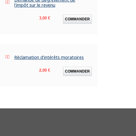
l'impôt sur le revenu
Prix
3,00 €
COMMANDER
Réclamation d'intérêts moratoires
Prix
2,00 €
COMMANDER