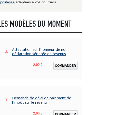
politesse
adaptées à vos courriers.
LES MODÈLES DU MOMENT
Attestation sur l'honneur de non
déclaration séparée de revenus
Prix
2,00 €
COMMANDER
Demande de délai de paiement de
l'impôt sur le revenu
Prix
2,00 €
COMMANDER