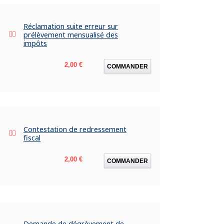
Réclamation suite erreur sur
prélèvement mensualisé des
impôts
Prix
2,00 €
COMMANDER
Contestation de redressement
fiscal
Prix
2,00 €
COMMANDER
Demande de dégrèvement de