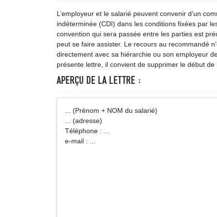
L’employeur et le salarié peuvent convenir d’un com
indéterminée (CDI) dans les conditions fixées par le
convention qui sera passée entre les parties est pré
peut se faire assister. Le recours au recommandé n’e
directement avec sa hiérarchie ou son employeur de 
présente lettre, il convient de supprimer le début de 
APERÇU DE LA LETTRE :
... (Prénom + NOM du salarié)
... (adresse)
Téléphone : ...
e-mail : ...
... (qualité + N
représentant de
... (dénominatio
l'entreprise ou de