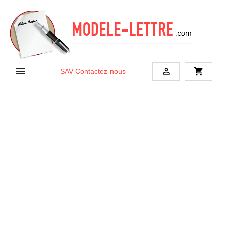


shopping_cart
SAV
Contactez-nous