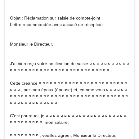
Objet : Réclamation sur saisie de compte-joint
Lettre recommandée avec accusé de réception
Monsieur le Directeur,
J'ai bien reçu votre notification de saisie ¤ ¤ ¤ ¤ ¤ ¤ ¤ ¤ ¤ ¤ ¤
¤ ¤ ¤ ¤ ¤ ¤ ¤ ¤ ¤ ¤ ¤ ¤ ¤ ¤ ¤ ¤ ¤ ¤ ¤ ¤ ¤ ¤ ¤ ¤ ¤ ¤ ¤ .
Cette créance ¤ ¤ ¤ ¤ ¤ ¤ ¤ ¤ ¤ ¤ ¤ ¤ ¤ ¤ ¤ ¤ ¤ ¤ ¤ ¤ ¤ ¤ ¤ ¤
¤ ¤ ¤ , par mon époux (épouse) et, comme vous ¤ ¤ ¤ ¤ ¤ ¤
¤ ¤ ¤ ¤ ¤ ¤ ¤ ¤ ¤ ¤ ¤ ¤ ¤ ¤ ¤ ¤ ¤ ¤ ¤ ¤ ¤ ¤ ¤ ¤ ¤ ¤ ¤ ¤ ¤ ¤ ¤ ¤
¤ ¤ ¤ ¤ ¤ ¤ ¤ ¤ ¤ ¤ ¤ ¤ ¤ .
C'est pourquoi, je ¤ ¤ ¤ ¤ ¤ ¤ ¤ ¤ ¤ ¤ ¤ ¤ ¤ ¤ ¤ ¤ ¤ ¤ ¤ ¤ ¤ ¤
¤ ¤ ¤ ¤ ¤ ¤ ¤ ¤ ¤ mon salaire.
¤ ¤ ¤ ¤ ¤ ¤ ¤ ¤ , veuillez agréer, Monsieur le Directeur,