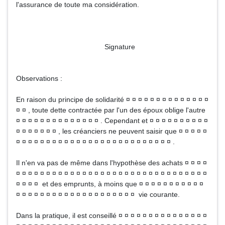
l'assurance de toute ma considération.
Signature
Observations :
En raison du principe de solidarité ¤ ¤ ¤ ¤ ¤ ¤ ¤ ¤ ¤ ¤ ¤ ¤ ¤ ¤
¤ ¤ , toute dette contractée par l'un des époux oblige l'autre
¤ ¤ ¤ ¤ ¤ ¤ ¤ ¤ ¤ ¤ ¤ ¤ ¤ ¤ . Cependant et ¤ ¤ ¤ ¤ ¤ ¤ ¤ ¤ ¤ ¤
¤ ¤ ¤ ¤ ¤ ¤ ¤ , les créanciers ne peuvent saisir que ¤ ¤ ¤ ¤ ¤
¤ ¤ ¤ ¤ ¤ ¤ ¤ ¤ ¤ ¤ ¤ ¤ ¤ ¤ ¤ ¤ ¤ ¤ ¤ ¤ ¤ ¤ ¤ ¤ ¤ ¤ .
Il n'en va pas de même dans l'hypothèse des achats ¤ ¤ ¤ ¤
¤ ¤ ¤ ¤ ¤ ¤ ¤ ¤ ¤ ¤ ¤ ¤ ¤ ¤ ¤ ¤ ¤ ¤ ¤ ¤ ¤ ¤ ¤ ¤ ¤ ¤ ¤ ¤ ¤ ¤ ¤ ¤
¤ ¤ ¤ ¤ et des emprunts, à moins que ¤ ¤ ¤ ¤ ¤ ¤ ¤ ¤ ¤ ¤ ¤
¤ ¤ ¤ ¤ ¤ ¤ ¤ ¤ ¤ ¤ ¤ ¤ ¤ ¤ ¤ ¤ ¤ ¤ ¤ ¤ vie courante.
Dans la pratique, il est conseillé ¤ ¤ ¤ ¤ ¤ ¤ ¤ ¤ ¤ ¤ ¤ ¤ ¤ ¤ ¤