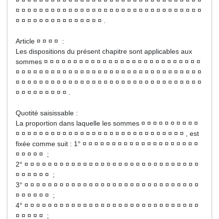
¤ ¤ ¤ ¤ ¤ ¤ ¤ ¤ ¤ ¤ ¤ ¤ ¤ ¤ ¤ ¤ ¤ ¤ ¤ ¤ ¤ ¤ ¤ ¤ ¤ ¤ ¤ ¤ ¤ ¤ ¤ ¤
¤ ¤ ¤ ¤ ¤ ¤ ¤ ¤ ¤ ¤ ¤ ¤ ¤ ¤ ¤ ¤ ¤ ¤ ¤ ¤ ¤ ¤ ¤ ¤ ¤ ¤ ¤ ¤ ¤ ¤ ¤ ¤
¤ ¤ ¤ ¤ ¤ ¤ ¤ ¤ ¤ ¤ ¤ ¤ ¤ ¤ ¤ .
Article ¤ ¤ ¤ ¤ :
Les dispositions du présent chapitre sont applicables aux
sommes ¤ ¤ ¤ ¤ ¤ ¤ ¤ ¤ ¤ ¤ ¤ ¤ ¤ ¤ ¤ ¤ ¤ ¤ ¤ ¤ ¤ ¤ ¤ ¤ ¤ ¤ ¤
¤ ¤ ¤ ¤ ¤ ¤ ¤ ¤ ¤ ¤ ¤ ¤ ¤ ¤ ¤ ¤ ¤ ¤ ¤ ¤ ¤ ¤ ¤ ¤ ¤ ¤ ¤ ¤ ¤ ¤ ¤ ¤
¤ ¤ ¤ ¤ ¤ ¤ ¤ ¤ ¤ ¤ ¤ ¤ ¤ ¤ ¤ ¤ ¤ ¤ ¤ ¤ ¤ ¤ ¤ ¤ ¤ ¤ ¤ ¤ ¤ ¤ ¤ ¤
¤ ¤ ¤ ¤ ¤ ¤ ¤ ¤ ¤ .
Quotité saisissable :
La proportion dans laquelle les sommes ¤ ¤ ¤ ¤ ¤ ¤ ¤ ¤ ¤ ¤
¤ ¤ ¤ ¤ ¤ ¤ ¤ ¤ ¤ ¤ ¤ ¤ ¤ ¤ ¤ ¤ ¤ ¤ ¤ ¤ ¤ ¤ ¤ ¤ ¤ ¤ ¤ ¤ ¤ , est
fixée comme suit : 1° ¤ ¤ ¤ ¤ ¤ ¤ ¤ ¤ ¤ ¤ ¤ ¤ ¤ ¤ ¤ ¤ ¤ ¤ ¤ ¤
¤ ¤ ¤ ¤ ¤ ;
2° ¤ ¤ ¤ ¤ ¤ ¤ ¤ ¤ ¤ ¤ ¤ ¤ ¤ ¤ ¤ ¤ ¤ ¤ ¤ ¤ ¤ ¤ ¤ ¤ ¤ ¤ ¤ ¤ ¤ ¤
¤ ¤ ¤ ¤ ¤ ¤ ;
3° ¤ ¤ ¤ ¤ ¤ ¤ ¤ ¤ ¤ ¤ ¤ ¤ ¤ ¤ ¤ ¤ ¤ ¤ ¤ ¤ ¤ ¤ ¤ ¤ ¤ ¤ ¤ ¤ ¤ ¤
¤ ¤ ¤ ¤ ¤ ¤ ;
4° ¤ ¤ ¤ ¤ ¤ ¤ ¤ ¤ ¤ ¤ ¤ ¤ ¤ ¤ ¤ ¤ ¤ ¤ ¤ ¤ ¤ ¤ ¤ ¤ ¤ ¤ ¤ ¤ ¤ ¤
¤ ¤ ¤ ¤ ¤ ;