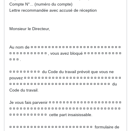
Compte N°... (numéro du compte)
Lettre recommandée avec accusé de réception
Monsieur le Directeur,
Au nom de ¤ ¤ ¤ ¤ ¤ ¤ ¤ ¤ ¤ ¤ ¤ ¤ ¤ ¤ ¤ ¤ ¤ ¤ ¤ ¤ ¤ ¤ ¤ ¤ ¤ ¤
¤ ¤ ¤ ¤ ¤ ¤ ¤ ¤ ¤ ¤ ¤ , vous avez bloqué ¤ ¤ ¤ ¤ ¤ ¤ ¤ ¤ ¤ ¤ ¤
¤ ¤ ¤ .
¤ ¤ ¤ ¤ ¤ ¤ ¤ ¤ ¤ du Code du travail prévoit que vous ne
pouvez ¤ ¤ ¤ ¤ ¤ ¤ ¤ ¤ ¤ ¤ ¤ ¤ ¤ ¤ ¤ ¤ ¤ ¤ ¤ ¤ ¤ ¤ ¤ ¤ ¤ ¤ ¤ ¤
¤ ¤ ¤ ¤ ¤ ¤ ¤ ¤ ¤ ¤ ¤ ¤ ¤ ¤ ¤ ¤ ¤ ¤ ¤ ¤ ¤ ¤ ¤ ¤ ¤ ¤ ¤ ¤ ¤ du
Code du travail.
Je vous fais parvenir ¤ ¤ ¤ ¤ ¤ ¤ ¤ ¤ ¤ ¤ ¤ ¤ ¤ ¤ ¤ ¤ ¤ ¤ ¤ ¤ ¤
¤ ¤ ¤ ¤ ¤ ¤ ¤ ¤ ¤ ¤ ¤ ¤ ¤ ¤ ¤ ¤ ¤ ¤ ¤ ¤ ¤ ¤ ¤ ¤ ¤ ¤ ¤ ¤ ¤ ¤ ¤ ¤
¤ ¤ ¤ ¤ ¤ ¤ ¤ ¤ ¤ ¤ ¤ cette part insaisissable.
¤ ¤ ¤ ¤ ¤ ¤ ¤ ¤ ¤ ¤ ¤ ¤ ¤ ¤ ¤ ¤ ¤ ¤ ¤ ¤ ¤ ¤ ¤ ¤ formulaire de