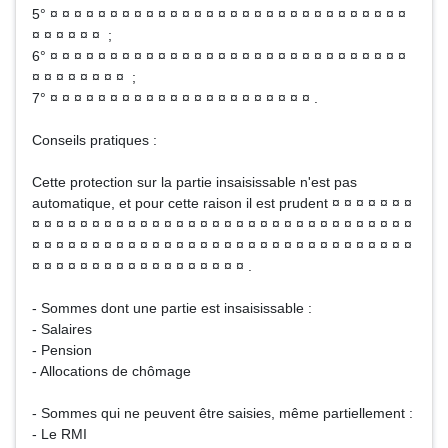
5° ¤ ¤ ¤ ¤ ¤ ¤ ¤ ¤ ¤ ¤ ¤ ¤ ¤ ¤ ¤ ¤ ¤ ¤ ¤ ¤ ¤ ¤ ¤ ¤ ¤ ¤ ¤ ¤ ¤ ¤
¤ ¤ ¤ ¤ ¤ ¤ ;
6° ¤ ¤ ¤ ¤ ¤ ¤ ¤ ¤ ¤ ¤ ¤ ¤ ¤ ¤ ¤ ¤ ¤ ¤ ¤ ¤ ¤ ¤ ¤ ¤ ¤ ¤ ¤ ¤ ¤ ¤
¤ ¤ ¤ ¤ ¤ ¤ ¤ ¤ ;
7° ¤ ¤ ¤ ¤ ¤ ¤ ¤ ¤ ¤ ¤ ¤ ¤ ¤ ¤ ¤ ¤ ¤ ¤ ¤ ¤ ¤ ¤ .
Conseils pratiques :
Cette protection sur la partie insaisissable n'est pas
automatique, et pour cette raison il est prudent ¤ ¤ ¤ ¤ ¤ ¤ ¤
¤ ¤ ¤ ¤ ¤ ¤ ¤ ¤ ¤ ¤ ¤ ¤ ¤ ¤ ¤ ¤ ¤ ¤ ¤ ¤ ¤ ¤ ¤ ¤ ¤ ¤ ¤ ¤ ¤ ¤ ¤ ¤
¤ ¤ ¤ ¤ ¤ ¤ ¤ ¤ ¤ ¤ ¤ ¤ ¤ ¤ ¤ ¤ ¤ ¤ ¤ ¤ ¤ ¤ ¤ ¤ ¤ ¤ ¤ ¤ ¤ ¤ ¤ ¤
¤ ¤ ¤ ¤ ¤ ¤ ¤ ¤ ¤ ¤ ¤ ¤ ¤ ¤ ¤ ¤ ¤ ¤ .
- Sommes dont une partie est insaisissable :
- Salaires
- Pension
- Allocations de chômage
- Sommes qui ne peuvent être saisies, même partiellement :
- Le RMI