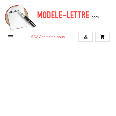


shopping_cart
SAV
Contactez-nous