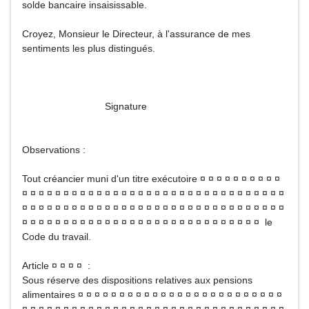
solde bancaire insaisissable.
Croyez, Monsieur le Directeur, à l'assurance de mes
sentiments les plus distingués.
Signature
Observations :
Tout créancier muni d'un titre exécutoire ¤ ¤ ¤ ¤ ¤ ¤ ¤ ¤ ¤ ¤
¤ ¤ ¤ ¤ ¤ ¤ ¤ ¤ ¤ ¤ ¤ ¤ ¤ ¤ ¤ ¤ ¤ ¤ ¤ ¤ ¤ ¤ ¤ ¤ ¤ ¤ ¤ ¤ ¤ ¤ ¤ ¤
¤ ¤ ¤ ¤ ¤ ¤ ¤ ¤ ¤ ¤ ¤ ¤ ¤ ¤ ¤ ¤ ¤ ¤ ¤ ¤ ¤ ¤ ¤ ¤ ¤ ¤ ¤ ¤ ¤ ¤ ¤ ¤
¤ ¤ ¤ ¤ ¤ ¤ ¤ ¤ ¤ ¤ ¤ ¤ ¤ ¤ ¤ ¤ ¤ ¤ ¤ ¤ ¤ ¤ ¤ ¤ ¤ ¤ ¤ ¤ ¤ le
Code du travail.
Article ¤ ¤ ¤ ¤ :
Sous réserve des dispositions relatives aux pensions
alimentaires ¤ ¤ ¤ ¤ ¤ ¤ ¤ ¤ ¤ ¤ ¤ ¤ ¤ ¤ ¤ ¤ ¤ ¤ ¤ ¤ ¤ ¤ ¤ ¤ ¤