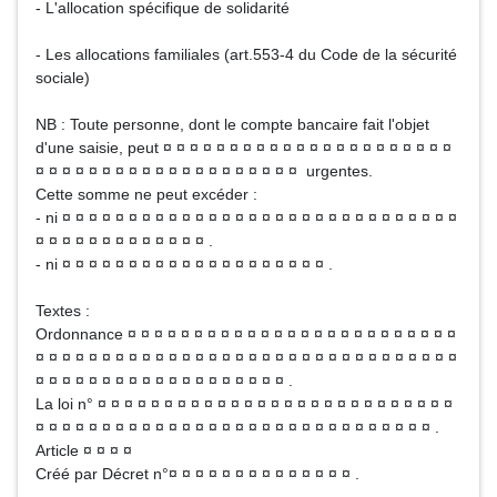
- L'allocation spécifique de solidarité
- Les allocations familiales (art.553-4 du Code de la sécurité
sociale)
NB : Toute personne, dont le compte bancaire fait l'objet
d'une saisie, peut ¤ ¤ ¤ ¤ ¤ ¤ ¤ ¤ ¤ ¤ ¤ ¤ ¤ ¤ ¤ ¤ ¤ ¤ ¤ ¤ ¤ ¤
¤ ¤ ¤ ¤ ¤ ¤ ¤ ¤ ¤ ¤ ¤ ¤ ¤ ¤ ¤ ¤ ¤ ¤ ¤ ¤ urgentes.
Cette somme ne peut excéder :
- ni ¤ ¤ ¤ ¤ ¤ ¤ ¤ ¤ ¤ ¤ ¤ ¤ ¤ ¤ ¤ ¤ ¤ ¤ ¤ ¤ ¤ ¤ ¤ ¤ ¤ ¤ ¤ ¤ ¤ ¤
¤ ¤ ¤ ¤ ¤ ¤ ¤ ¤ ¤ ¤ ¤ ¤ ¤ .
- ni ¤ ¤ ¤ ¤ ¤ ¤ ¤ ¤ ¤ ¤ ¤ ¤ ¤ ¤ ¤ ¤ ¤ ¤ ¤ ¤ .
Textes :
Ordonnance ¤ ¤ ¤ ¤ ¤ ¤ ¤ ¤ ¤ ¤ ¤ ¤ ¤ ¤ ¤ ¤ ¤ ¤ ¤ ¤ ¤ ¤ ¤ ¤ ¤
¤ ¤ ¤ ¤ ¤ ¤ ¤ ¤ ¤ ¤ ¤ ¤ ¤ ¤ ¤ ¤ ¤ ¤ ¤ ¤ ¤ ¤ ¤ ¤ ¤ ¤ ¤ ¤ ¤ ¤ ¤ ¤
¤ ¤ ¤ ¤ ¤ ¤ ¤ ¤ ¤ ¤ ¤ ¤ ¤ ¤ ¤ ¤ ¤ ¤ ¤ .
La loi n° ¤ ¤ ¤ ¤ ¤ ¤ ¤ ¤ ¤ ¤ ¤ ¤ ¤ ¤ ¤ ¤ ¤ ¤ ¤ ¤ ¤ ¤ ¤ ¤ ¤ ¤ ¤
¤ ¤ ¤ ¤ ¤ ¤ ¤ ¤ ¤ ¤ ¤ ¤ ¤ ¤ ¤ ¤ ¤ ¤ ¤ ¤ ¤ ¤ ¤ ¤ ¤ ¤ ¤ ¤ ¤ ¤ .
Article ¤ ¤ ¤ ¤
Créé par Décret n°¤ ¤ ¤ ¤ ¤ ¤ ¤ ¤ ¤ ¤ ¤ ¤ ¤ ¤ .