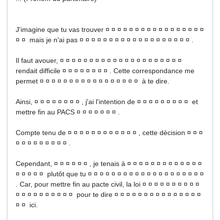
J'imagine que tu vas trouver ¤ ¤ ¤ ¤ ¤ ¤ ¤ ¤ ¤ ¤ ¤ ¤ ¤ ¤ ¤ ¤ ¤
¤ ¤ mais je n'ai pas ¤ ¤ ¤ ¤ ¤ ¤ ¤ ¤ ¤ ¤ ¤ ¤ ¤ ¤ ¤ ¤ ¤ ¤ ¤ .
Il faut avouer, ¤ ¤ ¤ ¤ ¤ ¤ ¤ ¤ ¤ ¤ ¤ ¤ ¤ ¤ ¤ ¤ ¤ ¤ ¤ ¤ ¤
rendait difficile ¤ ¤ ¤ ¤ ¤ ¤ ¤ ¤ . Cette correspondance me
permet ¤ ¤ ¤ ¤ ¤ ¤ ¤ ¤ ¤ ¤ ¤ ¤ ¤ ¤ ¤ ¤ ¤ à te dire.
Ainsi, ¤ ¤ ¤ ¤ ¤ ¤ ¤ ¤ , j'ai l'intention de ¤ ¤ ¤ ¤ ¤ ¤ ¤ ¤ ¤ et
mettre fin au PACS ¤ ¤ ¤ ¤ ¤ ¤ ¤ .
Compte tenu de ¤ ¤ ¤ ¤ ¤ ¤ ¤ ¤ ¤ ¤ ¤ ¤ , cette décision ¤ ¤ ¤
¤ ¤ ¤ ¤ ¤ ¤ ¤ ¤ ¤ .
Cependant, ¤ ¤ ¤ ¤ ¤ ¤ , je tenais à ¤ ¤ ¤ ¤ ¤ ¤ ¤ ¤ ¤ ¤ ¤ ¤ ¤
¤ ¤ ¤ ¤ ¤ plutôt que tu ¤ ¤ ¤ ¤ ¤ ¤ ¤ ¤ ¤ ¤ ¤ ¤ ¤ ¤ ¤ ¤ ¤ ¤ ¤ ¤
. Car, pour mettre fin au pacte civil, la loi ¤ ¤ ¤ ¤ ¤ ¤ ¤ ¤ ¤ ¤
¤ ¤ ¤ ¤ ¤ ¤ ¤ ¤ ¤ ¤ pour te dire ¤ ¤ ¤ ¤ ¤ ¤ ¤ ¤ ¤ ¤ ¤ ¤ ¤ ¤ ¤
¤ ¤ ici.