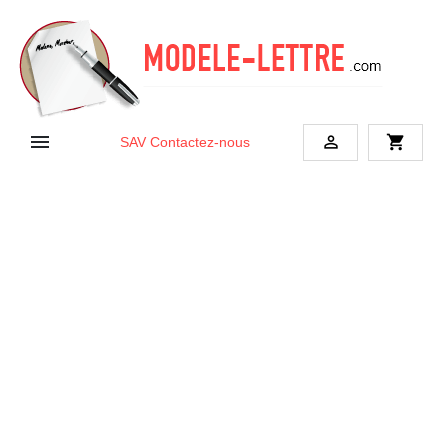


shopping_cart
SAV
Contactez-nous