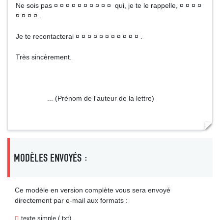
Ne sois pas ¤ ¤ ¤ ¤ ¤ ¤ ¤ ¤ ¤ ¤ qui, je te le rappelle, ¤ ¤ ¤ ¤
¤ ¤ ¤ ¤ .
Je te recontacterai ¤ ¤ ¤ ¤ ¤ ¤ ¤ ¤ ¤ ¤ ¤ .
Très sincèrement.
... (Prénom de l'auteur de la lettre)
MODÈLES ENVOYÉS :
Ce modèle en version complète vous sera envoyé
directement par e-mail aux formats :
texte simple (.txt)