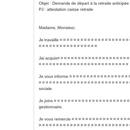
Objet : Demande de départ à la retraite anticipée
PJ : attestation caisse retraite
Madame, Monsieur,
Je travaille ¤ ¤ ¤ ¤ ¤ ¤ ¤ ¤ ¤ ¤ ¤ ¤ ¤ ¤ ¤ ¤ ¤ ¤ ¤ ¤
¤ ¤ ¤ ¤ ¤ ¤ ¤ ¤ ¤ ¤ ¤ ¤ ¤ ¤ ¤ ¤ ¤
Jai acquis¤ ¤ ¤ ¤ ¤ ¤ ¤ ¤ ¤ ¤ ¤ ¤ ¤ ¤ ¤ ¤ ¤ ¤ ¤ ¤ ¤
¤ ¤ ¤ ¤ ¤ ¤ ¤ ¤ ¤ ¤ ¤ ¤ ¤ ¤ ¤ ¤ ¤ ¤ ¤ ¤ ¤ ¤ ¤ ¤ ¤
Je vous informe ¤ ¤ ¤ ¤ ¤ ¤ ¤ ¤ ¤ ¤ ¤ ¤ ¤ ¤ ¤ ¤ ¤ ¤
¤ ¤ ¤ ¤ ¤ ¤ ¤ ¤ ¤ ¤ ¤ ¤ ¤ ¤ ¤ ¤ ¤ ¤ ¤ ¤ ¤ ¤ ¤ ¤ ¤ ¤
sociale.
Je joins ¤ ¤ ¤ ¤ ¤ ¤ ¤ ¤ ¤ ¤ ¤ ¤ ¤ ¤ ¤ ¤ ¤ ¤ ¤ ¤ ¤ ¤
gestionnaire.
Je vous remercie ¤ ¤ ¤ ¤ ¤ ¤ ¤ ¤ ¤ ¤ ¤ ¤ ¤ ¤ ¤ ¤ ¤ 
¤ ¤ ¤ ¤ ¤ ¤ ¤ ¤ ¤ ¤ ¤ ¤ ¤ ¤ ¤ ¤ ¤ ¤ ¤ ¤ ¤ ¤ ¤ ¤ ¤ ¤ 