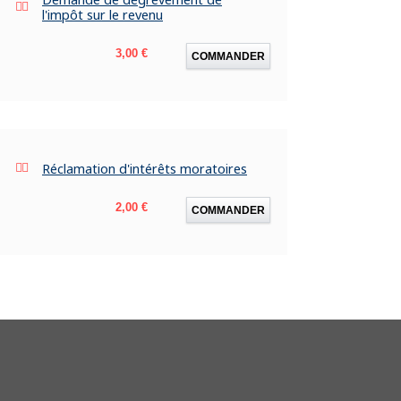
l'impôt sur le revenu
Prix
3,00 €
COMMANDER
Réclamation d'intérêts moratoires
Prix
2,00 €
COMMANDER