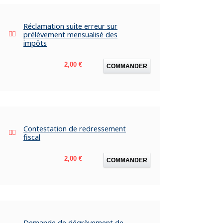
Réclamation suite erreur sur
prélèvement mensualisé des
impôts
Prix
2,00 €
COMMANDER
Contestation de redressement
fiscal
Prix
2,00 €
COMMANDER
Demande de dégrèvement de