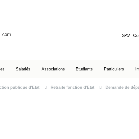
SAV
Co
ses
Salariés
Associations
Etudiants
Particuliers
I
tion publique d'Etat
Retraite fonction d'Etat
Demande de départ