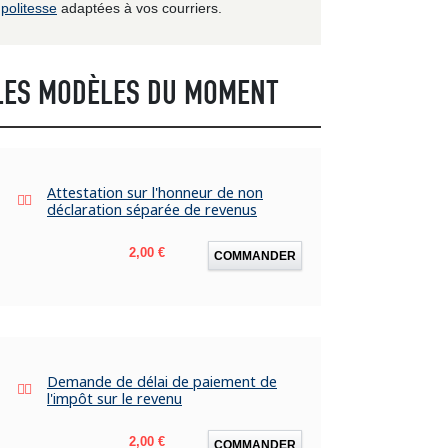
politesse
adaptées à vos courriers.
LES MODÈLES DU MOMENT
Attestation sur l'honneur de non
déclaration séparée de revenus
Prix
2,00 €
COMMANDER
Demande de délai de paiement de
l'impôt sur le revenu
Prix
2,00 €
COMMANDER