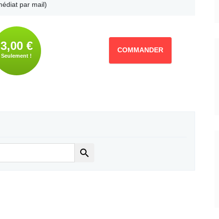
édiat par mail)
3,00 €
COMMANDER
Seulement !
