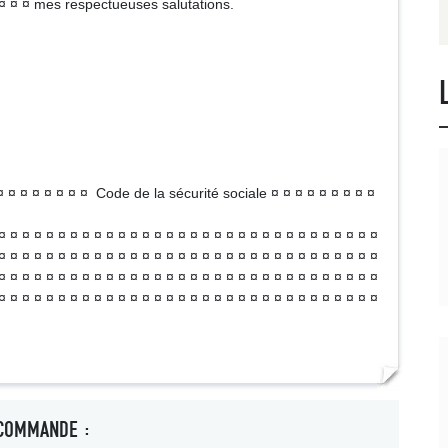
¤ ¤ ¤ ¤ mes respectueuses salutations.
 ¤ ¤ ¤ ¤ ¤ ¤ ¤ ¤ Code de la sécurité sociale ¤ ¤ ¤ ¤ ¤ ¤ ¤ ¤ ¤
¤ ¤ ¤ ¤ ¤ ¤ ¤ ¤ ¤ ¤ ¤ ¤ ¤ ¤ ¤ ¤ ¤ ¤ ¤ ¤ ¤ ¤ ¤ ¤ ¤ ¤ ¤ ¤ ¤ ¤ ¤ ¤
¤ ¤ ¤ ¤ ¤ ¤ ¤ ¤ ¤ ¤ ¤ ¤ ¤ ¤ ¤ ¤ ¤ ¤ ¤ ¤ ¤ ¤ ¤ ¤ ¤ ¤ ¤ ¤ ¤ ¤ ¤ ¤
¤ ¤ ¤ ¤ ¤ ¤ ¤ ¤ ¤ ¤ ¤ ¤ ¤ ¤ ¤ ¤ ¤ ¤ ¤ ¤ ¤ ¤ ¤ ¤ ¤ ¤ ¤ ¤ ¤ ¤ ¤ ¤
¤ ¤ ¤ ¤ ¤ ¤ ¤ ¤ ¤ ¤ ¤ ¤ ¤ ¤ ¤ ¤ ¤ ¤ ¤ ¤ ¤ ¤ ¤ ¤ ¤ ¤ ¤ ¤ ¤ ¤ ¤ ¤
COMMANDE :