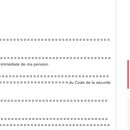
 ¤ ¤ ¤ ¤ ¤ ¤ ¤ ¤ ¤ ¤ ¤ ¤ ¤ ¤ ¤ ¤ ¤ ¤ ¤ ¤ ¤ ¤ ¤ ¤ ¤ ¤ ¤ ¤ ¤ ¤ ¤ ¤
 ¤ ¤ ¤ ¤ ¤ ¤ ¤ ¤ ¤ ¤ ¤ ¤ ¤ ¤ ¤ ¤ ¤ ¤ ¤ ¤ ¤ ¤ ¤ ¤ ¤ ¤ ¤ ¤ ¤ ¤ ¤ ¤
 ¤ immédiate de ma pension.
 ¤ ¤ ¤ ¤ ¤ ¤ ¤ ¤ ¤ ¤ ¤ ¤ ¤ ¤ ¤ ¤ ¤ ¤ ¤ ¤ ¤ ¤ ¤ ¤ ¤ ¤ ¤ ¤ ¤ ¤ ¤
 ¤ ¤ ¤ ¤ ¤ ¤ ¤ ¤ ¤ ¤ ¤ ¤ ¤ ¤ ¤ ¤ ¤ ¤ ¤ ¤ du Code de la sécurité
 ¤ ¤ ¤ ¤ ¤ ¤ ¤ ¤ ¤ ¤ ¤ ¤ ¤ ¤ ¤ ¤ ¤ ¤ ¤ ¤ ¤ ¤ ¤ ¤ ¤ ¤ ¤ ¤ ¤ ¤ ¤
¤ ¤ ¤ ¤ ¤ ¤ ¤ ¤ ¤ ¤ ¤ ¤ ¤ ¤ ¤ ¤ ¤ ¤ ¤ ¤ ¤ ¤ ¤ ¤ ¤ ¤ ¤ ¤ ¤ ¤ ¤
¤ ¤ ¤ ¤ ¤ ¤ ¤ ¤ ¤ ¤ ¤ ¤ ¤ ¤ ¤ ¤ ¤ ¤ ¤ ¤ ¤ ¤ ¤ ¤ ¤ ¤ ¤ ¤ ¤ ¤ ¤ ¤