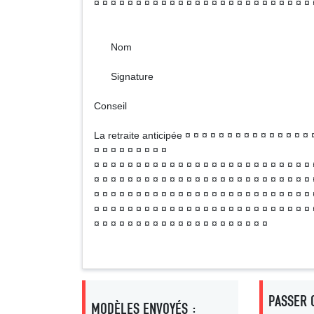
¤ ¤ ¤ ¤ ¤ ¤ ¤ ¤ ¤ ¤ ¤ ¤ ¤ ¤ ¤ ¤ ¤ ¤ ¤ ¤ ¤ ¤ ¤ ¤ ¤ 
Nom
Signature
Conseil
La retraite anticipée ¤ ¤ ¤ ¤ ¤ ¤ ¤ ¤ ¤ ¤ ¤ ¤ ¤ ¤ ¤
¤ ¤ ¤ ¤ ¤ ¤ ¤ ¤ ¤
¤ ¤ ¤ ¤ ¤ ¤ ¤ ¤ ¤ ¤ ¤ ¤ ¤ ¤ ¤ ¤ ¤ ¤ ¤ ¤ ¤ ¤ ¤ ¤ ¤ ¤ 
¤ ¤ ¤ ¤ ¤ ¤ ¤ ¤ ¤ ¤ ¤ ¤ ¤ ¤ ¤ ¤ ¤ ¤ ¤ ¤ ¤ ¤ ¤ ¤ ¤ ¤ 
¤ ¤ ¤ ¤ ¤ ¤ ¤ ¤ ¤ ¤ ¤ ¤ ¤ ¤ ¤ ¤ ¤ ¤ ¤ ¤ ¤ ¤ ¤ ¤ ¤ ¤ 
¤ ¤ ¤ ¤ ¤ ¤ ¤ ¤ ¤ ¤ ¤ ¤ ¤ ¤ ¤ ¤ ¤ ¤ ¤ ¤ ¤ ¤ ¤ ¤ ¤ ¤ 
¤ ¤ ¤ ¤ ¤ ¤ ¤ ¤ ¤ ¤ ¤ ¤ ¤ ¤ ¤ ¤ ¤ ¤ ¤ ¤ ¤
PASSER 
MODÈLES ENVOYÉS :