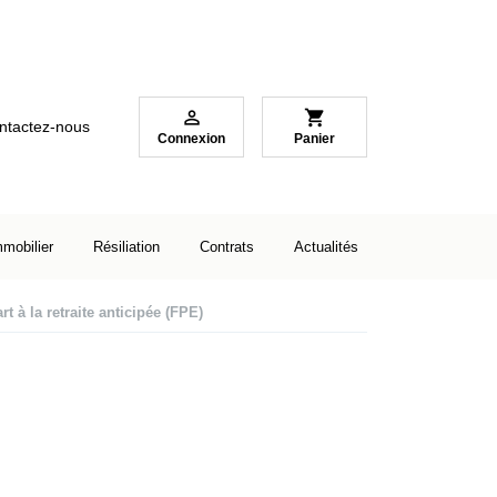

shopping_cart
ntactez-nous
Connexion
Panier
mmobilier
Résiliation
Contrats
Actualités
 à la retraite anticipée (FPE)