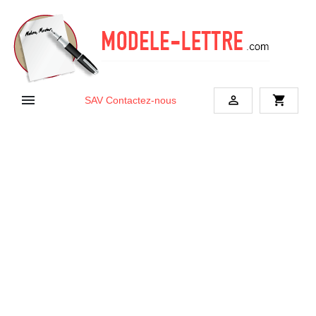


shopping_cart
SAV
Contactez-nous