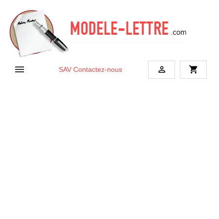


shopping_cart
SAV
Contactez-nous