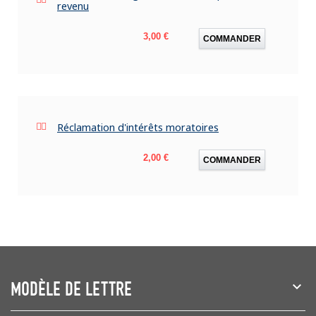
revenu
Prix
3,00 €
COMMANDER
Réclamation d'intérêts moratoires
Prix
2,00 €
COMMANDER
MODÈLE DE LETTRE