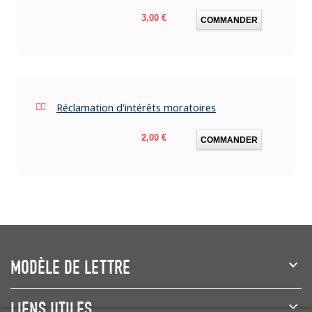
Prix
3,00 €
COMMANDER
Réclamation d'intérêts moratoires
Prix
2,00 €
COMMANDER
MODÈLE DE LETTRE
LIENS UTILES