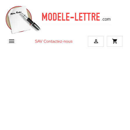


shopping_cart
SAV
Contactez-nous