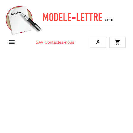


shopping_cart
SAV
Contactez-nous