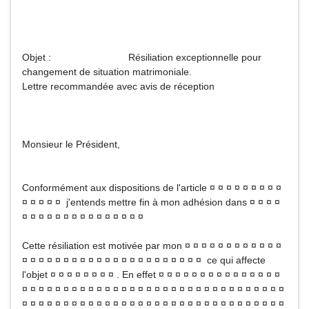
Objet : Résiliation exceptionnelle pour
changement de situation matrimoniale.
Lettre recommandée avec avis de réception
Monsieur le Président,
Conformément aux dispositions de l'article ¤ ¤ ¤ ¤ ¤ ¤ ¤ ¤ ¤
¤ ¤ ¤ ¤ ¤ j'entends mettre fin à mon adhésion dans ¤ ¤ ¤ ¤
¤ ¤ ¤ ¤ ¤ ¤ ¤ ¤ ¤ ¤ ¤ ¤ ¤ ¤ ¤
Cette résiliation est motivée par mon ¤ ¤ ¤ ¤ ¤ ¤ ¤ ¤ ¤ ¤ ¤ ¤
¤ ¤ ¤ ¤ ¤ ¤ ¤ ¤ ¤ ¤ ¤ ¤ ¤ ¤ ¤ ¤ ¤ ¤ ¤ ¤ ¤ ¤ ce qui affecte
l'objet ¤ ¤ ¤ ¤ ¤ ¤ ¤ ¤ . En effet ¤ ¤ ¤ ¤ ¤ ¤ ¤ ¤ ¤ ¤ ¤ ¤ ¤ ¤ ¤
¤ ¤ ¤ ¤ ¤ ¤ ¤ ¤ ¤ ¤ ¤ ¤ ¤ ¤ ¤ ¤ ¤ ¤ ¤ ¤ ¤ ¤ ¤ ¤ ¤ ¤ ¤ ¤ ¤ ¤ ¤ ¤
¤ ¤ ¤ ¤ ¤ ¤ ¤ ¤ ¤ ¤ ¤ ¤ ¤ ¤ ¤ ¤ ¤ ¤ ¤ ¤ ¤ ¤ ¤ ¤ ¤ ¤ ¤ ¤ ¤ ¤ ¤ ¤