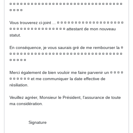
¤ ¤ ¤ ¤ ¤ ¤ ¤ ¤ ¤ ¤ ¤ ¤ ¤ ¤ ¤ ¤ ¤ ¤ ¤ ¤ ¤ ¤ ¤ ¤ ¤ ¤ ¤ ¤ ¤ ¤ ¤ ¤
¤ ¤ ¤ ¤
Vous trouverez ci-joint ... ¤ ¤ ¤ ¤ ¤ ¤ ¤ ¤ ¤ ¤ ¤ ¤ ¤ ¤ ¤ ¤ ¤ ¤ ¤
¤ ¤ ¤ ¤ ¤ ¤ ¤ ¤ ¤ ¤ ¤ ¤ ¤ ¤ ¤ ¤ attestant de mon nouveau
statut.
En conséquence, je vous saurais gré de me rembourser la ¤
¤ ¤ ¤ ¤ ¤ ¤ ¤ ¤ ¤ ¤ ¤ ¤ ¤ ¤ ¤ ¤ ¤ ¤ ¤ ¤ ¤ ¤ ¤ ¤ ¤ ¤ ¤ ¤ ¤ ¤ ¤ ¤
¤ ¤ ¤ ¤ ¤
Merci également de bien vouloir me faire parvenir un ¤ ¤ ¤ ¤
¤ ¤ ¤ ¤ ¤ ¤ et me communiquer la date effective de
résiliation.
Veuillez agréer, Monsieur le Président, l'assurance de toute
ma considération.
Signature