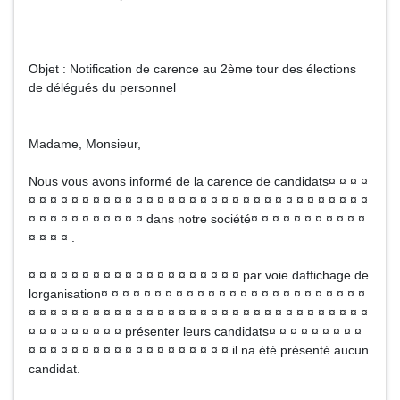
Objet : Notification de carence au 2ème tour des élections
de délégués du personnel
Madame, Monsieur,
Nous vous avons informé de la carence de candidats¤ ¤ ¤ ¤
¤ ¤ ¤ ¤ ¤ ¤ ¤ ¤ ¤ ¤ ¤ ¤ ¤ ¤ ¤ ¤ ¤ ¤ ¤ ¤ ¤ ¤ ¤ ¤ ¤ ¤ ¤ ¤ ¤ ¤ ¤ ¤
¤ ¤ ¤ ¤ ¤ ¤ ¤ ¤ ¤ ¤ ¤ dans notre société¤ ¤ ¤ ¤ ¤ ¤ ¤ ¤ ¤ ¤ ¤
¤ ¤ ¤ ¤ .
¤ ¤ ¤ ¤ ¤ ¤ ¤ ¤ ¤ ¤ ¤ ¤ ¤ ¤ ¤ ¤ ¤ ¤ ¤ ¤ par voie daffichage de
lorganisation¤ ¤ ¤ ¤ ¤ ¤ ¤ ¤ ¤ ¤ ¤ ¤ ¤ ¤ ¤ ¤ ¤ ¤ ¤ ¤ ¤ ¤ ¤ ¤ ¤
¤ ¤ ¤ ¤ ¤ ¤ ¤ ¤ ¤ ¤ ¤ ¤ ¤ ¤ ¤ ¤ ¤ ¤ ¤ ¤ ¤ ¤ ¤ ¤ ¤ ¤ ¤ ¤ ¤ ¤ ¤ ¤
¤ ¤ ¤ ¤ ¤ ¤ ¤ ¤ ¤ présenter leurs candidats¤ ¤ ¤ ¤ ¤ ¤ ¤ ¤ ¤
¤ ¤ ¤ ¤ ¤ ¤ ¤ ¤ ¤ ¤ ¤ ¤ ¤ ¤ ¤ ¤ ¤ ¤ ¤ il na été présenté aucun
candidat.