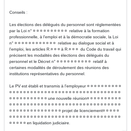
Conseils :
Les élections des délégués du personnel sont réglementées
par la Loi n° ¤ ¤ ¤ ¤ ¤ ¤ ¤ ¤ ¤ ¤ relative à la formation
professionnelle, à l'emploi et à la démocratie sociale, la Loi
n° ¤ ¤ ¤ ¤ ¤ ¤ ¤ ¤ ¤ ¤ ¤ ¤ relative au dialogue social et à
l'emploi, les articles R.¤ ¤ ¤ à R.¤ ¤ ¤ du Code du travail qui
précisent les modalités des élections des délégués du
personnel et le Décret n° ¤ ¤ ¤ ¤ ¤ ¤ ¤ ¤ ¤ ¤ relatif à
certaines modalités de déroulement des réunions des
institutions représentatives du personnel.
Le PV est établi et transmis à l'employeur ¤ ¤ ¤ ¤ ¤ ¤ ¤ ¤ ¤ ¤
¤ ¤ ¤ ¤ ¤ ¤ ¤ ¤ ¤ ¤ ¤ ¤ ¤ ¤ ¤ ¤ ¤ ¤ ¤ ¤ ¤ ¤ ¤ ¤ ¤ ¤ ¤ ¤ ¤ ¤ ¤ ¤
¤ ¤ ¤ ¤ ¤ ¤ ¤ ¤ ¤ ¤ ¤ une nouvelle réunion¤ ¤ ¤ ¤ ¤ ¤ ¤ ¤ ¤ ¤
¤ ¤ ¤ ¤ ¤ ¤ ¤ ¤ ¤ ¤ ¤ ¤ ¤ ¤ ¤ ¤ ¤ ¤ ¤ ¤ ¤ ¤ ¤ ¤ ¤ ¤ ¤ ¤ ¤ ¤ ¤ ¤
¤ ¤ ¤ ¤ ¤ ¤ ¤ ¤ ¤ ¤ ¤ ¤ ¤ ¤ ¤ projet de licenciement¤ ¤ ¤ ¤ ¤
¤ ¤ ¤ ¤ ¤ ¤ ¤ ¤ ¤ ¤ ¤ ¤ ¤ ¤ ¤ ¤ ¤ ¤ ¤ ¤ ¤ ¤ ¤ ¤ ¤ ¤ ¤ ¤ ¤ ¤ ¤ ¤
¤ ¤ ¤ ¤ ¤ en liquidation judiciaire.