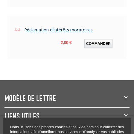
Réclamation d'intérêts moratoires
Prix
2,00 €
COMMANDER
MODÈLE DE LETTRE
LIENS UTILES
Nous utilisons nos propres cookies et ceux de tiers pour collecter des
informations afin d'améliorer nos services et d'analyser vos habitudes