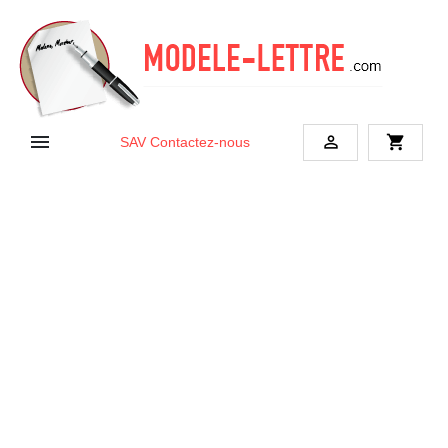


shopping_cart
SAV
Contactez-nous