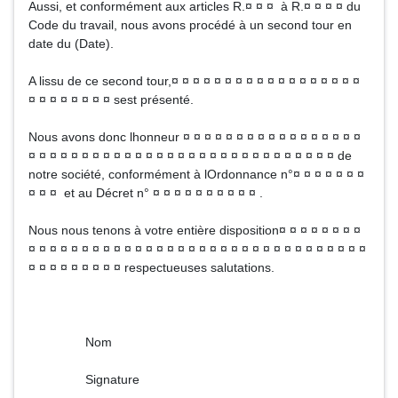
Aussi, et conformément aux articles R.¤ ¤ ¤ à R.¤ ¤ ¤ ¤ du
Code du travail, nous avons procédé à un second tour en
date du (Date).
A lissu de ce second tour,¤ ¤ ¤ ¤ ¤ ¤ ¤ ¤ ¤ ¤ ¤ ¤ ¤ ¤ ¤ ¤ ¤ ¤
¤ ¤ ¤ ¤ ¤ ¤ ¤ ¤ sest présenté.
Nous avons donc lhonneur ¤ ¤ ¤ ¤ ¤ ¤ ¤ ¤ ¤ ¤ ¤ ¤ ¤ ¤ ¤ ¤ ¤
¤ ¤ ¤ ¤ ¤ ¤ ¤ ¤ ¤ ¤ ¤ ¤ ¤ ¤ ¤ ¤ ¤ ¤ ¤ ¤ ¤ ¤ ¤ ¤ ¤ ¤ ¤ ¤ ¤ de
notre société, conformément à lOrdonnance n°¤ ¤ ¤ ¤ ¤ ¤ ¤
¤ ¤ ¤ et au Décret n° ¤ ¤ ¤ ¤ ¤ ¤ ¤ ¤ ¤ ¤ .
Nous nous tenons à votre entière disposition¤ ¤ ¤ ¤ ¤ ¤ ¤ ¤
¤ ¤ ¤ ¤ ¤ ¤ ¤ ¤ ¤ ¤ ¤ ¤ ¤ ¤ ¤ ¤ ¤ ¤ ¤ ¤ ¤ ¤ ¤ ¤ ¤ ¤ ¤ ¤ ¤ ¤ ¤ ¤
¤ ¤ ¤ ¤ ¤ ¤ ¤ ¤ ¤ respectueuses salutations.
Nom
Signature