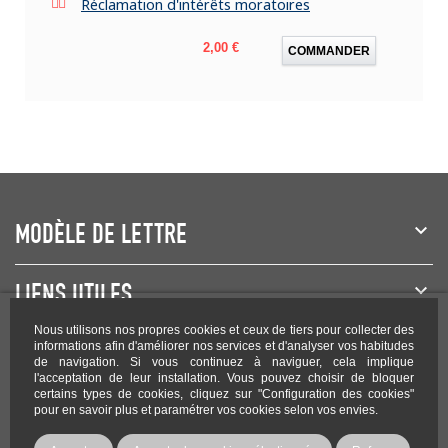
Réclamation d'intérêts moratoires
Prix
2,00 €
COMMANDER
MODÈLE DE LETTRE
LIENS UTILES
Nous utilisons nos propres cookies et ceux de tiers pour collecter des
NEWSLETTER
informations afin d'améliorer nos services et d'analyser vos habitudes
de navigation. Si vous continuez à naviguer, cela implique
l'acceptation de leur installation. Vous pouvez choisir de bloquer
certains types de cookies, cliquez sur "Configuration des cookies"
pour en savoir plus et paramétrer vos cookies selon vos envies.
Rejoignez-nous sur les réseaux !