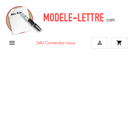


shopping_cart
SAV
Contactez-nous