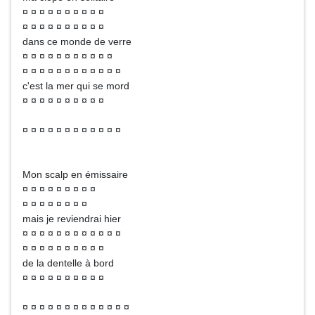
¤ ¤ ¤ ¤ ¤ ¤ ¤ ¤ ¤ ¤
¤ ¤ ¤ ¤ ¤ ¤ ¤ ¤ ¤ ¤
dans ce monde de verre
¤ ¤ ¤ ¤ ¤ ¤ ¤ ¤ ¤ ¤ ¤
¤ ¤ ¤ ¤ ¤ ¤ ¤ ¤ ¤ ¤ ¤ ¤
c'est la mer qui se mord
¤ ¤ ¤ ¤ ¤ ¤ ¤ ¤ ¤ ¤
¤ ¤ ¤ ¤ ¤ ¤ ¤ ¤ ¤ ¤ ¤ ¤
Mon scalp en émissaire
¤ ¤ ¤ ¤ ¤ ¤ ¤ ¤ ¤
¤ ¤ ¤ ¤ ¤ ¤ ¤ ¤
mais je reviendrai hier
¤ ¤ ¤ ¤ ¤ ¤ ¤ ¤ ¤ ¤ ¤ ¤
¤ ¤ ¤ ¤ ¤ ¤ ¤ ¤ ¤ ¤
de la dentelle à bord
¤ ¤ ¤ ¤ ¤ ¤ ¤ ¤ ¤ ¤
¤ ¤ ¤ ¤ ¤ ¤ ¤ ¤ ¤ ¤ ¤ ¤ ¤