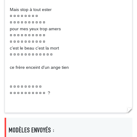
Mais stop à tout ester
¤ ¤ ¤ ¤ ¤ ¤ ¤ ¤
¤ ¤ ¤ ¤ ¤ ¤ ¤ ¤ ¤ ¤
pour mes yeux trop amers
¤ ¤ ¤ ¤ ¤ ¤ ¤ ¤ ¤ ¤
¤ ¤ ¤ ¤ ¤ ¤ ¤ ¤ ¤ ¤
c'est le beau c'est la mort
¤ ¤ ¤ ¤ ¤ ¤ ¤ ¤ ¤ ¤ ¤ ¤
ce frère enceint d'un ange tien
¤ ¤ ¤ ¤ ¤ ¤ ¤ ¤ ¤
¤ ¤ ¤ ¤ ¤ ¤ ¤ ¤ ¤ ¤ ?
MODÈLES ENVOYÉS :