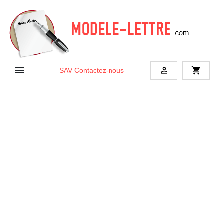


shopping_cart
SAV
Contactez-nous