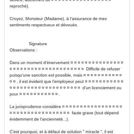
reproché).
Croyez, Monsieur (Madame), à l'assurance de mes
sentiments respectueux et dévoués.
Signature
Observations :
Dans un moment d'énervement ¤ ¤ ¤ ¤ ¤ ¤ ¤ ¤ ¤ ¤ ¤ ¤ ¤ ¤ ¤
¤ ¤ ¤ ¤ ¤ ¤ ¤ ¤ ¤ ¤ ¤ ¤ ¤ ¤ ¤ ¤ ¤ ¤ ¤ ¤ ¤ Difficile de refuser
puisqu'une sanction est possible, mais ¤ ¤ ¤ ¤ ¤ ¤ ¤ ¤ ¤ ¤ ¤
¤ ¤ , il est évident que l'employeur peut ¤ ¤ ¤ ¤ ¤ ¤ ¤ ¤ ¤ ¤ ¤
¤ ¤ ¤ ¤ ¤ ¤ ¤ ¤ ¤ ¤ ¤ ¤ ¤ ¤ ¤ ¤ ¤ ¤ ¤ ¤ d'un licenciement ou
pour ¤ ¤ ¤ ¤ ¤ ¤ ¤ ¤ ¤ ¤ ¤ .
La jurisprudence considère ¤ ¤ ¤ ¤ ¤ ¤ ¤ ¤ ¤ ¤ ¤ ¤ ¤ ¤ ¤ ¤ ¤
¤ ¤ ¤ ¤ ¤ ¤ ¤ ¤ ¤ ¤ ¤ ¤ ¤ ¤ ¤ ¤ ¤ faute grave (tout dépend
évidemment de l'ancienneté...).
C'est pourquoi, et à défaut de solution " miracle ", il est