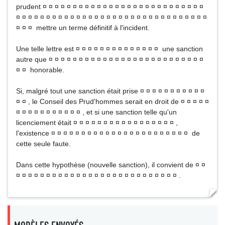
prudent ¤ ¤ ¤ ¤ ¤ ¤ ¤ ¤ ¤ ¤ ¤ ¤ ¤ ¤ ¤ ¤ ¤ ¤ ¤ ¤ ¤ ¤ ¤ ¤ ¤ ¤ ¤
¤ ¤ ¤ ¤ ¤ ¤ ¤ ¤ ¤ ¤ ¤ ¤ ¤ ¤ ¤ ¤ ¤ ¤ ¤ ¤ ¤ ¤ ¤ ¤ ¤ ¤ ¤ ¤ ¤ ¤ ¤ ¤
¤ ¤ ¤ mettre un terme définitif à l'incident.
Une telle lettre est ¤ ¤ ¤ ¤ ¤ ¤ ¤ ¤ ¤ ¤ ¤ ¤ ¤ ¤ une sanction
autre que ¤ ¤ ¤ ¤ ¤ ¤ ¤ ¤ ¤ ¤ ¤ ¤ ¤ ¤ ¤ ¤ ¤ ¤ ¤ ¤ ¤ ¤ ¤ ¤ ¤ ¤
¤ ¤ honorable.
Si, malgré tout une sanction était prise ¤ ¤ ¤ ¤ ¤ ¤ ¤ ¤ ¤ ¤ ¤
¤ ¤ , le Conseil des Prud'hommes serait en droit de ¤ ¤ ¤ ¤ ¤
¤ ¤ ¤ ¤ ¤ ¤ ¤ ¤ ¤ ¤ ¤ , et si une sanction telle qu'un
licenciement était ¤ ¤ ¤ ¤ ¤ ¤ ¤ ¤ ¤ ¤ ¤ ¤ ¤ ¤ ¤ ¤ ¤ ,
l'existence ¤ ¤ ¤ ¤ ¤ ¤ ¤ ¤ ¤ ¤ ¤ ¤ ¤ ¤ ¤ ¤ ¤ ¤ ¤ ¤ ¤ ¤ ¤ de
cette seule faute.
Dans cette hypothèse (nouvelle sanction), il convient de ¤ ¤
¤ ¤ ¤ ¤ ¤ ¤ ¤ ¤ ¤ ¤ ¤ ¤ ¤ ¤ ¤ ¤ ¤ ¤ ¤ ¤ ¤ ¤ ¤ ¤ ¤ ¤ ¤ .