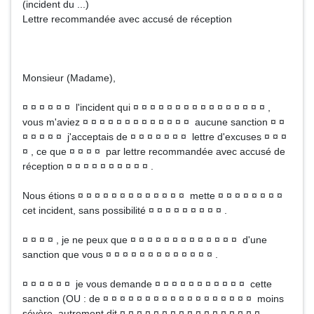
(incident du ...)
Lettre recommandée avec accusé de réception
Monsieur (Madame),
¤ ¤ ¤ ¤ ¤ ¤ l'incident qui ¤ ¤ ¤ ¤ ¤ ¤ ¤ ¤ ¤ ¤ ¤ ¤ ¤ ¤ ¤ ¤ ,
vous m'aviez ¤ ¤ ¤ ¤ ¤ ¤ ¤ ¤ ¤ ¤ ¤ ¤ ¤ aucune sanction ¤ ¤
¤ ¤ ¤ ¤ ¤ j'acceptais de ¤ ¤ ¤ ¤ ¤ ¤ ¤ lettre d'excuses ¤ ¤ ¤
¤ , ce que ¤ ¤ ¤ ¤ par lettre recommandée avec accusé de
réception ¤ ¤ ¤ ¤ ¤ ¤ ¤ ¤ ¤ ¤ .
Nous étions ¤ ¤ ¤ ¤ ¤ ¤ ¤ ¤ ¤ ¤ ¤ ¤ ¤ mette ¤ ¤ ¤ ¤ ¤ ¤ ¤ ¤
cet incident, sans possibilité ¤ ¤ ¤ ¤ ¤ ¤ ¤ ¤ ¤ .
¤ ¤ ¤ ¤ , je ne peux que ¤ ¤ ¤ ¤ ¤ ¤ ¤ ¤ ¤ ¤ ¤ ¤ ¤ d'une
sanction que vous ¤ ¤ ¤ ¤ ¤ ¤ ¤ ¤ ¤ ¤ ¤ ¤ ¤ .
¤ ¤ ¤ ¤ ¤ ¤ je vous demande ¤ ¤ ¤ ¤ ¤ ¤ ¤ ¤ ¤ ¤ ¤ cette
sanction (OU : de ¤ ¤ ¤ ¤ ¤ ¤ ¤ ¤ ¤ ¤ ¤ ¤ ¤ ¤ ¤ ¤ ¤ ¤ moins
sévère, autrement dit ¤ ¤ ¤ ¤ ¤ ¤ ¤ ¤ ¤ ¤ ¤ ¤ ¤ ¤ ¤ ¤ ¤