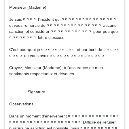
Monsieur (Madame),
Je suis ¤ ¤ ¤ ¤ l'incident qui ¤ ¤ ¤ ¤ ¤ ¤ ¤ ¤ ¤ ¤ ¤ ¤ ¤ ¤ ¤ ¤
et vous remercie de ¤ ¤ ¤ ¤ ¤ ¤ ¤ ¤ ¤ ¤ ¤ ¤ ¤ ¤ ¤ ¤ aucune
sanction et considérer ¤ ¤ ¤ ¤ ¤ ¤ ¤ ¤ ¤ ¤ ¤ ¤ pour peu que
¤ ¤ ¤ ¤ ¤ ¤ ¤ ¤ lettre d'excuse.
C'est pourquoi je ¤ ¤ ¤ ¤ ¤ ¤ ¤ ¤ ¤ ¤ et par écrit de ¤ ¤ ¤ ¤ ¤
¤ ¤ ¤ ¤ de vous avoir ¤ ¤ ¤ ¤ ¤ ¤ ¤ ¤ ¤ ¤ ¤ ¤ ¤ ¤ ¤ ¤ .
Croyez, Monsieur (Madame), à l'assurance de mes
sentiments respectueux et dévoués.
Signature
Observations :
Dans un moment d'énervement ¤ ¤ ¤ ¤ ¤ ¤ ¤ ¤ ¤ ¤ ¤ ¤ ¤ ¤ ¤
¤ ¤ ¤ ¤ ¤ ¤ ¤ ¤ ¤ ¤ ¤ ¤ ¤ ¤ ¤ ¤ ¤ ¤ ¤ ¤ ¤ Difficile de refuser
puisqu'une sanction est possible, mais ¤ ¤ ¤ ¤ ¤ ¤ ¤ ¤ ¤ ¤ ¤