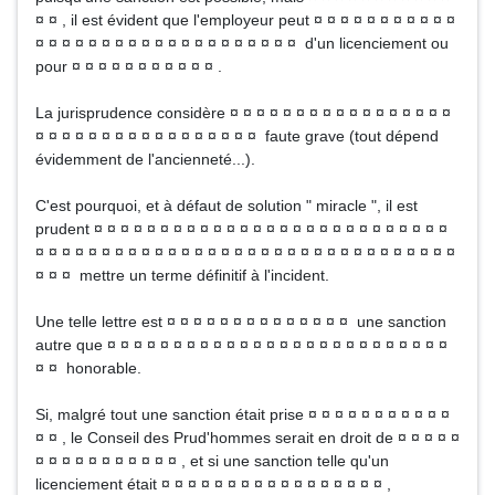
¤ ¤ , il est évident que l'employeur peut ¤ ¤ ¤ ¤ ¤ ¤ ¤ ¤ ¤ ¤ ¤
¤ ¤ ¤ ¤ ¤ ¤ ¤ ¤ ¤ ¤ ¤ ¤ ¤ ¤ ¤ ¤ ¤ ¤ ¤ ¤ d'un licenciement ou
pour ¤ ¤ ¤ ¤ ¤ ¤ ¤ ¤ ¤ ¤ ¤ .
La jurisprudence considère ¤ ¤ ¤ ¤ ¤ ¤ ¤ ¤ ¤ ¤ ¤ ¤ ¤ ¤ ¤ ¤ ¤
¤ ¤ ¤ ¤ ¤ ¤ ¤ ¤ ¤ ¤ ¤ ¤ ¤ ¤ ¤ ¤ ¤ faute grave (tout dépend
évidemment de l'ancienneté...).
C'est pourquoi, et à défaut de solution " miracle ", il est
prudent ¤ ¤ ¤ ¤ ¤ ¤ ¤ ¤ ¤ ¤ ¤ ¤ ¤ ¤ ¤ ¤ ¤ ¤ ¤ ¤ ¤ ¤ ¤ ¤ ¤ ¤ ¤
¤ ¤ ¤ ¤ ¤ ¤ ¤ ¤ ¤ ¤ ¤ ¤ ¤ ¤ ¤ ¤ ¤ ¤ ¤ ¤ ¤ ¤ ¤ ¤ ¤ ¤ ¤ ¤ ¤ ¤ ¤ ¤
¤ ¤ ¤ mettre un terme définitif à l'incident.
Une telle lettre est ¤ ¤ ¤ ¤ ¤ ¤ ¤ ¤ ¤ ¤ ¤ ¤ ¤ ¤ une sanction
autre que ¤ ¤ ¤ ¤ ¤ ¤ ¤ ¤ ¤ ¤ ¤ ¤ ¤ ¤ ¤ ¤ ¤ ¤ ¤ ¤ ¤ ¤ ¤ ¤ ¤ ¤
¤ ¤ honorable.
Si, malgré tout une sanction était prise ¤ ¤ ¤ ¤ ¤ ¤ ¤ ¤ ¤ ¤ ¤
¤ ¤ , le Conseil des Prud'hommes serait en droit de ¤ ¤ ¤ ¤ ¤
¤ ¤ ¤ ¤ ¤ ¤ ¤ ¤ ¤ ¤ ¤ , et si une sanction telle qu'un
licenciement était ¤ ¤ ¤ ¤ ¤ ¤ ¤ ¤ ¤ ¤ ¤ ¤ ¤ ¤ ¤ ¤ ¤ ,