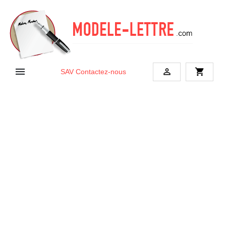


shopping_cart
SAV
Contactez-nous