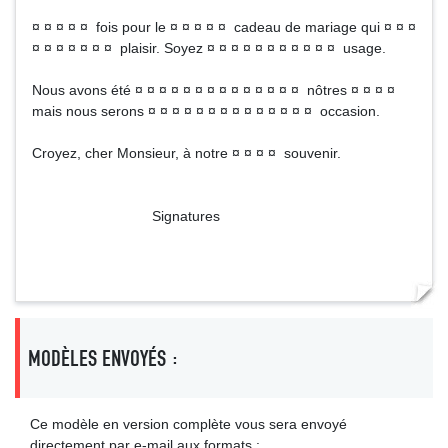
¤ ¤ ¤ ¤ ¤ fois pour le ¤ ¤ ¤ ¤ ¤ cadeau de mariage qui ¤ ¤ ¤
¤ ¤ ¤ ¤ ¤ ¤ ¤ plaisir. Soyez ¤ ¤ ¤ ¤ ¤ ¤ ¤ ¤ ¤ ¤ ¤ usage.
Nous avons été ¤ ¤ ¤ ¤ ¤ ¤ ¤ ¤ ¤ ¤ ¤ ¤ ¤ ¤ nôtres ¤ ¤ ¤ ¤
mais nous serons ¤ ¤ ¤ ¤ ¤ ¤ ¤ ¤ ¤ ¤ ¤ ¤ ¤ ¤ occasion.
Croyez, cher Monsieur, à notre ¤ ¤ ¤ ¤ souvenir.
Signatures
MODÈLES ENVOYÉS :
Ce modèle en version complète vous sera envoyé
directement par e-mail aux formats :