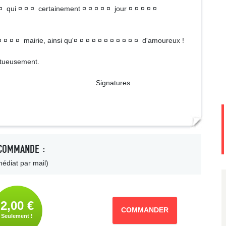
 ¤ qui ¤ ¤ ¤ certainement ¤ ¤ ¤ ¤ ¤ jour ¤ ¤ ¤ ¤ ¤
¤ ¤ ¤ ¤ mairie, ainsi qu'¤ ¤ ¤ ¤ ¤ ¤ ¤ ¤ ¤ ¤ ¤ d'amoureux !
ctueusement.
tures
COMMANDE :
édiat par mail)
2,00 €
COMMANDER
Seulement !