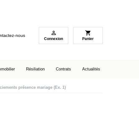

shopping_cart
ntactez-nous
Connexion
Panier
mmobilier
Résiliation
Contrats
Actualités
iements présence mariage (Ex. 1)