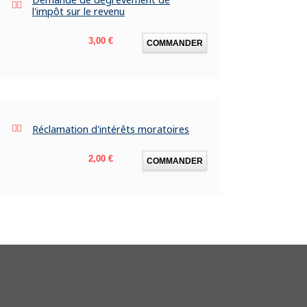
l'impôt sur le revenu
Prix
3,00 €
COMMANDER
Réclamation d'intérêts moratoires
Prix
2,00 €
COMMANDER