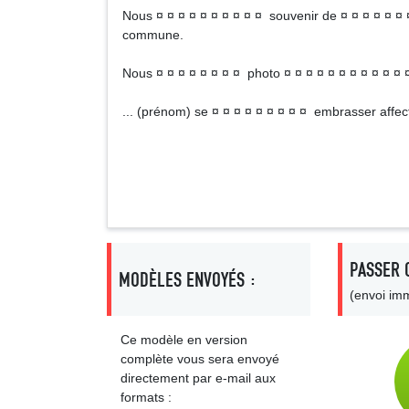
Nous ¤ ¤ ¤ ¤ ¤ ¤ ¤ ¤ ¤ ¤ souvenir de ¤ ¤ ¤ ¤ ¤ ¤
commune.
Nous ¤ ¤ ¤ ¤ ¤ ¤ ¤ ¤ photo ¤ ¤ ¤ ¤ ¤ ¤ ¤ ¤ ¤ ¤ ¤ 
... (prénom) se ¤ ¤ ¤ ¤ ¤ ¤ ¤ ¤ ¤ embrasser affe
Signa
PASSER 
MODÈLES ENVOYÉS :
(envoi imm
Ce modèle en version
complète vous sera envoyé
directement par e-mail aux
formats :