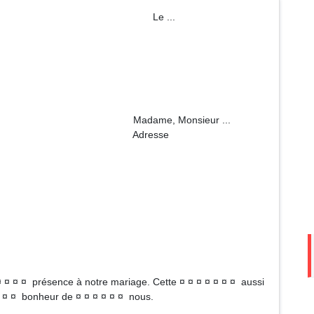
m Le ...
onsieur ...
esse
 ¤ ¤ ¤ présence à notre mariage. Cette ¤ ¤ ¤ ¤ ¤ ¤ ¤ aussi
 ¤ ¤ ¤ bonheur de ¤ ¤ ¤ ¤ ¤ ¤ nous.