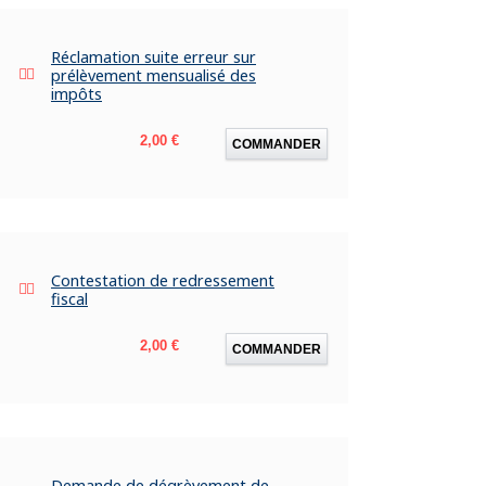
Réclamation suite erreur sur
prélèvement mensualisé des
impôts
Prix
2,00 €
COMMANDER
Contestation de redressement
fiscal
Prix
2,00 €
COMMANDER
Demande de dégrèvement de