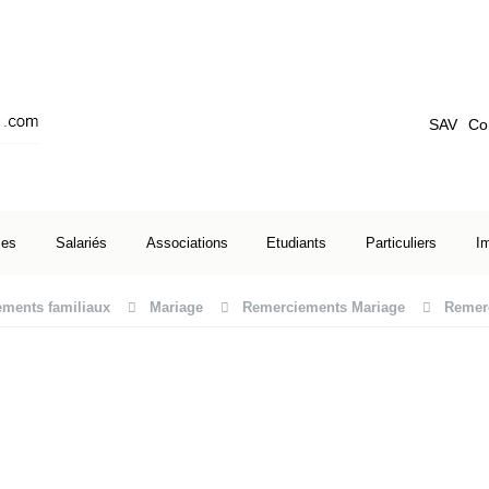
SAV
Co
ses
Salariés
Associations
Etudiants
Particuliers
I
ments familiaux
Mariage
Remerciements Mariage
Remerc