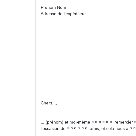
Prénom No
Adresse de l'expéditeur
Madame, M
Adr
Chers...,
... (prénom) et moi-même ¤ ¤ ¤ ¤ ¤ ¤ remercier ¤
l'occasion de ¤ ¤ ¤ ¤ ¤ ¤ amis, et cela nous a ¤