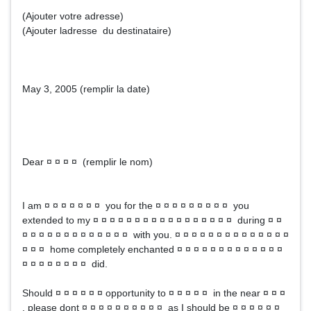
(Ajouter votre adresse)
(Ajouter ladresse du destinataire)
May 3, 2005 (remplir la date)
Dear ¤ ¤ ¤ ¤ (remplir le nom)
I am ¤ ¤ ¤ ¤ ¤ ¤ ¤ you for the ¤ ¤ ¤ ¤ ¤ ¤ ¤ ¤ ¤ you
extended to my ¤ ¤ ¤ ¤ ¤ ¤ ¤ ¤ ¤ ¤ ¤ ¤ ¤ ¤ ¤ ¤ ¤ during ¤ ¤
¤ ¤ ¤ ¤ ¤ ¤ ¤ ¤ ¤ ¤ ¤ ¤ ¤ with you. ¤ ¤ ¤ ¤ ¤ ¤ ¤ ¤ ¤ ¤ ¤ ¤ ¤ ¤
¤ ¤ ¤ home completely enchanted ¤ ¤ ¤ ¤ ¤ ¤ ¤ ¤ ¤ ¤ ¤ ¤ ¤
¤ ¤ ¤ ¤ ¤ ¤ ¤ ¤ did.
Should ¤ ¤ ¤ ¤ ¤ ¤ opportunity to ¤ ¤ ¤ ¤ ¤ in the near ¤ ¤ ¤
, please dont ¤ ¤ ¤ ¤ ¤ ¤ ¤ ¤ ¤ ¤ as I should be ¤ ¤ ¤ ¤ ¤ ¤