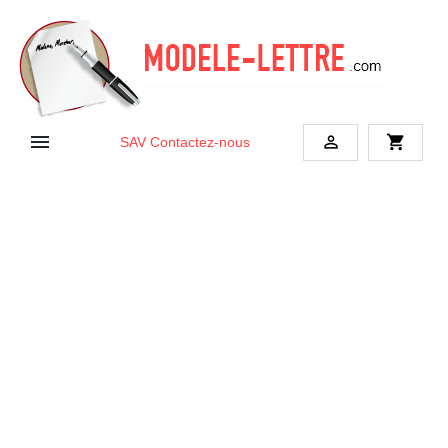


shopping_cart
SAV
Contactez-nous