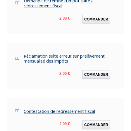
Demande de remise d'impôt suite à
redressement fiscal
Prix
2,00 €
COMMANDER
Réclamation suite erreur sur prélèvement
mensualisé des impôts
Prix
2,00 €
COMMANDER
Contestation de redressement fiscal
Prix
2,00 €
COMMANDER