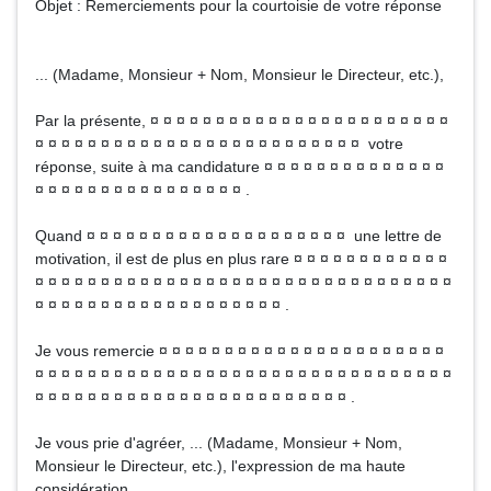
Objet : Remerciements pour la courtoisie de votre réponse
... (Madame, Monsieur + Nom, Monsieur le Directeur, etc.),
Par la présente, ¤ ¤ ¤ ¤ ¤ ¤ ¤ ¤ ¤ ¤ ¤ ¤ ¤ ¤ ¤ ¤ ¤ ¤ ¤ ¤ ¤ ¤ ¤
¤ ¤ ¤ ¤ ¤ ¤ ¤ ¤ ¤ ¤ ¤ ¤ ¤ ¤ ¤ ¤ ¤ ¤ ¤ ¤ ¤ ¤ ¤ ¤ ¤ votre
réponse, suite à ma candidature ¤ ¤ ¤ ¤ ¤ ¤ ¤ ¤ ¤ ¤ ¤ ¤ ¤ ¤
¤ ¤ ¤ ¤ ¤ ¤ ¤ ¤ ¤ ¤ ¤ ¤ ¤ ¤ ¤ ¤ .
Quand ¤ ¤ ¤ ¤ ¤ ¤ ¤ ¤ ¤ ¤ ¤ ¤ ¤ ¤ ¤ ¤ ¤ ¤ ¤ ¤ une lettre de
motivation, il est de plus en plus rare ¤ ¤ ¤ ¤ ¤ ¤ ¤ ¤ ¤ ¤ ¤ ¤
¤ ¤ ¤ ¤ ¤ ¤ ¤ ¤ ¤ ¤ ¤ ¤ ¤ ¤ ¤ ¤ ¤ ¤ ¤ ¤ ¤ ¤ ¤ ¤ ¤ ¤ ¤ ¤ ¤ ¤ ¤ ¤
¤ ¤ ¤ ¤ ¤ ¤ ¤ ¤ ¤ ¤ ¤ ¤ ¤ ¤ ¤ ¤ ¤ ¤ ¤ .
Je vous remercie ¤ ¤ ¤ ¤ ¤ ¤ ¤ ¤ ¤ ¤ ¤ ¤ ¤ ¤ ¤ ¤ ¤ ¤ ¤ ¤ ¤ ¤
¤ ¤ ¤ ¤ ¤ ¤ ¤ ¤ ¤ ¤ ¤ ¤ ¤ ¤ ¤ ¤ ¤ ¤ ¤ ¤ ¤ ¤ ¤ ¤ ¤ ¤ ¤ ¤ ¤ ¤ ¤ ¤
¤ ¤ ¤ ¤ ¤ ¤ ¤ ¤ ¤ ¤ ¤ ¤ ¤ ¤ ¤ ¤ ¤ ¤ ¤ ¤ ¤ ¤ ¤ ¤ .
Je vous prie d'agréer, ... (Madame, Monsieur + Nom,
Monsieur le Directeur, etc.), l'expression de ma haute
considération.