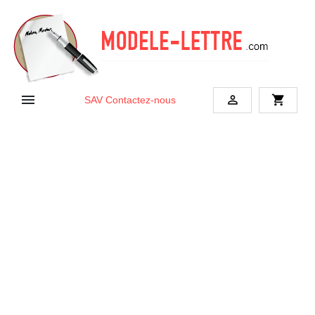


shopping_cart
SAV
Contactez-nous