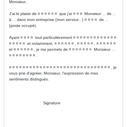
Monsieur,
J'ai le plaisir de ¤ ¤ ¤ ¤ ¤ ¤ que j'ai ¤ ¤ ¤ Monsieur ... de ...
à ... dans mon entreprise (mon service...) ¤ ¤ ¤ ¤ de ...
(poste occupé).
Ayant ¤ ¤ ¤ ¤ tout particulièrement ¤ ¤ ¤ ¤ ¤ ¤ ¤ ¤ ¤ ¤ ¤ ¤ ¤
¤ ¤ ¤ ¤ ¤ et notamment, ¤ ¤ ¤ ¤ ¤ ¤ , ¤ ¤ ¤ ¤ ¤ , ¤ ¤ ¤ ¤ ¤ ¤
et ¤ ¤ ¤ ¤ ¤ ¤ , je me permets de ¤ ¤ ¤ ¤ ¤ ¤ ¤ Monsieur ...
¤ ¤ ¤ ¤ ¤ ¤ ¤ ¤ .
¤ ¤ ¤ ¤ ¤ ¤ ¤ ¤ ¤ ¤ ¤ ¤ ¤ ¤ ¤ ¤ ¤ ¤ ¤ ¤ ¤ ¤ ¤ ¤ ¤ ¤ ¤ ¤ ¤ ¤ , je
vous prie d'agréer, Monsieur, l'expression de mes
sentiments distingués.
Signature