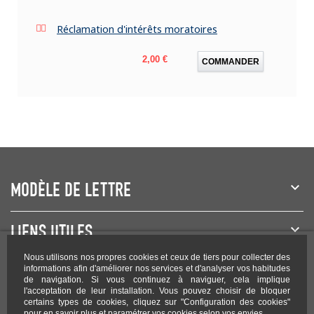
Réclamation d'intérêts moratoires
Prix
2,00 €
COMMANDER
MODÈLE DE LETTRE
LIENS UTILES
Nous utilisons nos propres cookies et ceux de tiers pour collecter des
NEWSLETTER
informations afin d'améliorer nos services et d'analyser vos habitudes
de navigation. Si vous continuez à naviguer, cela implique
l'acceptation de leur installation. Vous pouvez choisir de bloquer
certains types de cookies, cliquez sur "Configuration des cookies"
pour en savoir plus et paramétrer vos cookies selon vos envies.