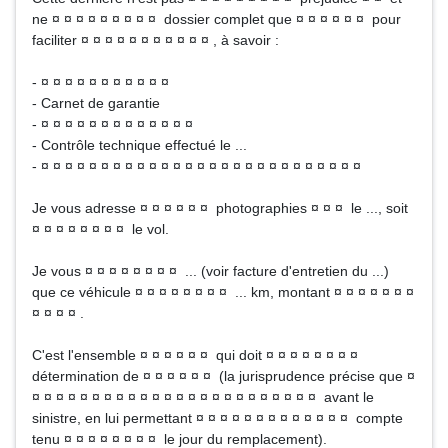
ne ¤ ¤ ¤ ¤ ¤ ¤ ¤ ¤ ¤ dossier complet que ¤ ¤ ¤ ¤ ¤ ¤ pour
faciliter ¤ ¤ ¤ ¤ ¤ ¤ ¤ ¤ ¤ ¤ ¤ , à savoir :
- ¤ ¤ ¤ ¤ ¤ ¤ ¤ ¤ ¤ ¤ ¤
- Carnet de garantie
- ¤ ¤ ¤ ¤ ¤ ¤ ¤ ¤ ¤ ¤ ¤ ¤ ¤
- Contrôle technique effectué le ...
- ¤ ¤ ¤ ¤ ¤ ¤ ¤ ¤ ¤ ¤ ¤ ¤ ¤ ¤ ¤ ¤ ¤ ¤ ¤ ¤ ¤ ¤ ¤ ¤ ¤ ¤ ¤
Je vous adresse ¤ ¤ ¤ ¤ ¤ ¤ photographies ¤ ¤ ¤ le ..., soit
¤ ¤ ¤ ¤ ¤ ¤ ¤ ¤ le vol.
Je vous ¤ ¤ ¤ ¤ ¤ ¤ ¤ ¤ ... (voir facture d'entretien du ...)
que ce véhicule ¤ ¤ ¤ ¤ ¤ ¤ ¤ ¤ ... km, montant ¤ ¤ ¤ ¤ ¤ ¤ ¤
¤ ¤ ¤ ¤ .
C'est l'ensemble ¤ ¤ ¤ ¤ ¤ ¤ qui doit ¤ ¤ ¤ ¤ ¤ ¤ ¤ ¤
détermination de ¤ ¤ ¤ ¤ ¤ ¤ (la jurisprudence précise que ¤
¤ ¤ ¤ ¤ ¤ ¤ ¤ ¤ ¤ ¤ ¤ ¤ ¤ ¤ ¤ ¤ ¤ ¤ ¤ ¤ ¤ ¤ ¤ ¤ avant le
sinistre, en lui permettant ¤ ¤ ¤ ¤ ¤ ¤ ¤ ¤ ¤ ¤ ¤ ¤ ¤ compte
tenu ¤ ¤ ¤ ¤ ¤ ¤ ¤ ¤ le jour du remplacement).