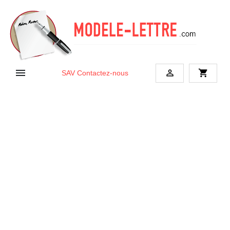


shopping_cart
SAV
Contactez-nous