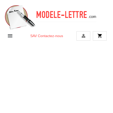


shopping_cart
SAV
Contactez-nous