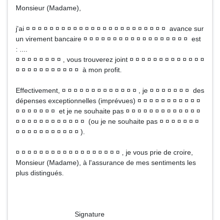
Monsieur (Madame),
j'ai ¤ ¤ ¤ ¤ ¤ ¤ ¤ ¤ ¤ ¤ ¤ ¤ ¤ ¤ ¤ ¤ ¤ ¤ ¤ ¤ ¤ ¤ ¤ ¤ avance sur
un virement bancaire ¤ ¤ ¤ ¤ ¤ ¤ ¤ ¤ ¤ ¤ ¤ ¤ ¤ ¤ ¤ ¤ ¤ ¤ est
: ....
¤ ¤ ¤ ¤ ¤ ¤ ¤ ¤ , vous trouverez joint ¤ ¤ ¤ ¤ ¤ ¤ ¤ ¤ ¤ ¤ ¤ ¤ ¤
¤ ¤ ¤ ¤ ¤ ¤ ¤ ¤ ¤ ¤ ¤ à mon profit.
Effectivement, ¤ ¤ ¤ ¤ ¤ ¤ ¤ ¤ ¤ ¤ ¤ ¤ ¤ , je ¤ ¤ ¤ ¤ ¤ ¤ ¤ des
dépenses exceptionnelles (imprévues) ¤ ¤ ¤ ¤ ¤ ¤ ¤ ¤ ¤ ¤ ¤
¤ ¤ ¤ ¤ ¤ ¤ ¤ et je ne souhaite pas ¤ ¤ ¤ ¤ ¤ ¤ ¤ ¤ ¤ ¤ ¤ ¤ ¤
¤ ¤ ¤ ¤ ¤ ¤ ¤ ¤ ¤ ¤ ¤ ¤ (ou je ne souhaite pas ¤ ¤ ¤ ¤ ¤ ¤ ¤
¤ ¤ ¤ ¤ ¤ ¤ ¤ ¤ ¤ ¤ ¤ ).
¤ ¤ ¤ ¤ ¤ ¤ ¤ ¤ ¤ ¤ ¤ ¤ ¤ ¤ ¤ ¤ ¤ ¤ , je vous prie de croire,
Monsieur (Madame), à l'assurance de mes sentiments les
plus distingués.
Signature