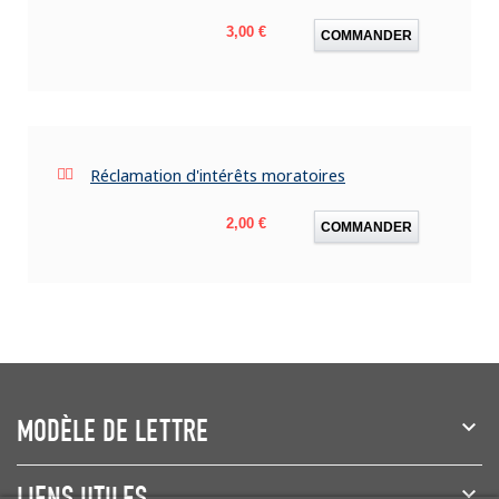
Prix
3,00 €
COMMANDER
Réclamation d'intérêts moratoires
Prix
2,00 €
COMMANDER
MODÈLE DE LETTRE
LIENS UTILES