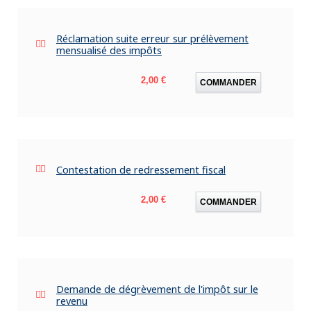
Réclamation suite erreur sur prélèvement
mensualisé des impôts
Prix
2,00 €
COMMANDER
Contestation de redressement fiscal
Prix
2,00 €
COMMANDER
Demande de dégrèvement de l'impôt sur le
revenu