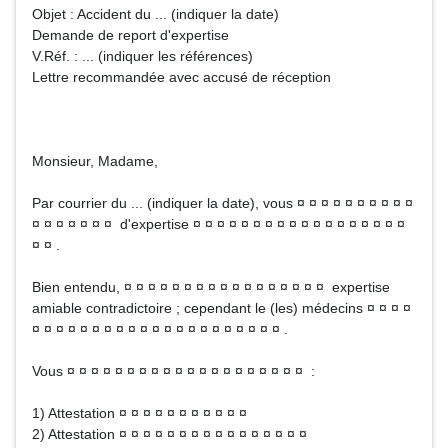
Objet : Accident du ... (indiquer la date)
Demande de report d'expertise
V.Réf. : ... (indiquer les références)
Lettre recommandée avec accusé de réception
Monsieur, Madame,
Par courrier du ... (indiquer la date), vous ¤ ¤ ¤ ¤ ¤ ¤ ¤ ¤ ¤ ¤
¤ ¤ ¤ ¤ ¤ ¤ ¤ d'expertise ¤ ¤ ¤ ¤ ¤ ¤ ¤ ¤ ¤ ¤ ¤ ¤ ¤ ¤ ¤ ¤ ¤ ¤
¤ ¤ .
Bien entendu, ¤ ¤ ¤ ¤ ¤ ¤ ¤ ¤ ¤ ¤ ¤ ¤ ¤ ¤ ¤ ¤ ¤ expertise
amiable contradictoire ; cependant le (les) médecins ¤ ¤ ¤ ¤
¤ ¤ ¤ ¤ ¤ ¤ ¤ ¤ ¤ ¤ ¤ ¤ ¤ ¤ ¤ ¤ ¤ ¤ ¤ ¤ ¤ .
Vous ¤ ¤ ¤ ¤ ¤ ¤ ¤ ¤ ¤ ¤ ¤ ¤ ¤ ¤ ¤ ¤ ¤ ¤ ¤ ¤ :
1) Attestation ¤ ¤ ¤ ¤ ¤ ¤ ¤ ¤ ¤ ¤ ¤
2) Attestation ¤ ¤ ¤ ¤ ¤ ¤ ¤ ¤ ¤ ¤ ¤ ¤ ¤ ¤ ¤ ¤