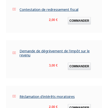
Contestation de redressement fiscal
Prix
2,00 €
COMMANDER
Demande de dégrèvement de l'impôt sur le
revenu
Prix
3,00 €
COMMANDER
Réclamation d'intérêts moratoires
Prix
2,00 €
COMMANDER