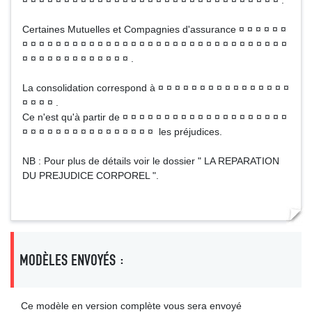
¤ ¤ ¤ ¤ ¤ ¤ ¤ ¤ ¤ ¤ ¤ ¤ ¤ ¤ ¤ ¤ ¤ ¤ ¤ ¤ ¤ ¤ ¤ ¤ ¤ ¤ ¤ ¤ ¤ ¤ ¤ .
Certaines Mutuelles et Compagnies d'assurance ¤ ¤ ¤ ¤ ¤ ¤
¤ ¤ ¤ ¤ ¤ ¤ ¤ ¤ ¤ ¤ ¤ ¤ ¤ ¤ ¤ ¤ ¤ ¤ ¤ ¤ ¤ ¤ ¤ ¤ ¤ ¤ ¤ ¤ ¤ ¤ ¤ ¤
¤ ¤ ¤ ¤ ¤ ¤ ¤ ¤ ¤ ¤ ¤ ¤ ¤ .
La consolidation correspond à ¤ ¤ ¤ ¤ ¤ ¤ ¤ ¤ ¤ ¤ ¤ ¤ ¤ ¤ ¤ ¤
¤ ¤ ¤ ¤ .
Ce n'est qu'à partir de ¤ ¤ ¤ ¤ ¤ ¤ ¤ ¤ ¤ ¤ ¤ ¤ ¤ ¤ ¤ ¤ ¤ ¤ ¤ ¤
¤ ¤ ¤ ¤ ¤ ¤ ¤ ¤ ¤ ¤ ¤ ¤ ¤ ¤ ¤ ¤ les préjudices.
NB : Pour plus de détails voir le dossier " LA REPARATION
DU PREJUDICE CORPOREL ".
MODÈLES ENVOYÉS :
Ce modèle en version complète vous sera envoyé