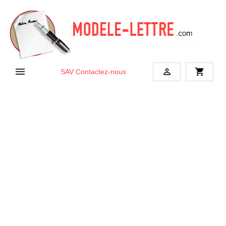


shopping_cart
SAV
Contactez-nous