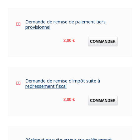
Demande de remise de paiement tiers
provisionnel
Prix
2,00 €
COMMANDER
Demande de remise d'impôt suite à
redressement fiscal
Prix
2,00 €
COMMANDER
Réclamation suite erreur sur prélèvement