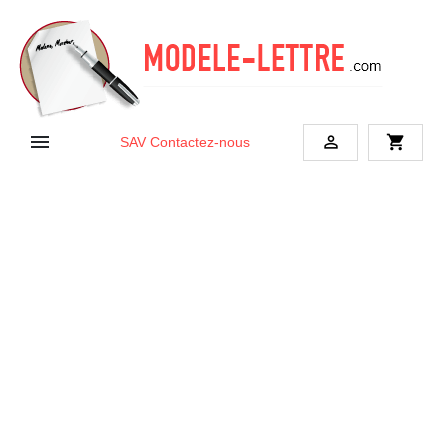


shopping_cart
SAV
Contactez-nous