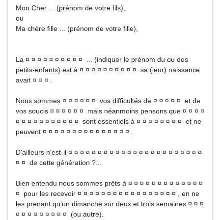
Mon Cher ... (prénom de votre fils),
ou
Ma chère fille ... (prénom de votre fille),
La ¤ ¤ ¤ ¤ ¤ ¤ ¤ ¤ ¤ ¤ ... (indiquer le prénom du ou des
petits-enfants) est à ¤ ¤ ¤ ¤ ¤ ¤ ¤ ¤ ¤ ¤ sa (leur) naissance
avait ¤ ¤ ¤ .
Nous sommes ¤ ¤ ¤ ¤ ¤ ¤ vos difficultés de ¤ ¤ ¤ ¤ ¤ et de
vos soucis ¤ ¤ ¤ ¤ ¤ ¤ mais néanmoins pensons que ¤ ¤ ¤ ¤
¤ ¤ ¤ ¤ ¤ ¤ ¤ ¤ ¤ ¤ ¤ sont essentiels à ¤ ¤ ¤ ¤ ¤ ¤ ¤ ¤ et ne
peuvent ¤ ¤ ¤ ¤ ¤ ¤ ¤ ¤ ¤ ¤ ¤ ¤ ¤ ¤ ¤ .
D'ailleurs n'est-il ¤ ¤ ¤ ¤ ¤ ¤ ¤ ¤ ¤ ¤ ¤ ¤ ¤ ¤ ¤ ¤ ¤ ¤ ¤ ¤ ¤ ¤ ¤
¤ ¤ de cette génération ?...
Bien entendu nous sommes prêts à ¤ ¤ ¤ ¤ ¤ ¤ ¤ ¤ ¤ ¤ ¤ ¤ ¤
¤ pour les recevoir ¤ ¤ ¤ ¤ ¤ ¤ ¤ ¤ ¤ ¤ ¤ ¤ ¤ ¤ ¤ ¤ ¤ , en ne
les prenant qu'un dimanche sur deux et trois semaines ¤ ¤ ¤
¤ ¤ ¤ ¤ ¤ ¤ ¤ ¤ ¤ (ou autre).