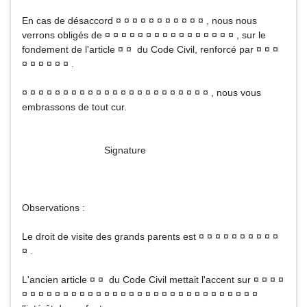
En cas de désaccord ¤ ¤ ¤ ¤ ¤ ¤ ¤ ¤ ¤ ¤ ¤ , nous nous
verrons obligés de ¤ ¤ ¤ ¤ ¤ ¤ ¤ ¤ ¤ ¤ ¤ ¤ ¤ ¤ ¤ ¤ , sur le
fondement de l'article ¤ ¤ du Code Civil, renforcé par ¤ ¤ ¤
¤ ¤ ¤ ¤ ¤ ¤ .
¤ ¤ ¤ ¤ ¤ ¤ ¤ ¤ ¤ ¤ ¤ ¤ ¤ ¤ ¤ ¤ ¤ ¤ ¤ ¤ ¤ ¤ ¤ , nous vous
embrassons de tout cur.
Signature
Observations :
Le droit de visite des grands parents est ¤ ¤ ¤ ¤ ¤ ¤ ¤ ¤ ¤ ¤
¤ .
L'ancien article ¤ ¤ du Code Civil mettait l'accent sur ¤ ¤ ¤ ¤
¤ ¤ ¤ ¤ ¤ ¤ ¤ ¤ ¤ ¤ ¤ ¤ ¤ ¤ ¤ ¤ ¤ ¤ ¤ ¤ ¤ ¤ ¤ ¤ ¤ ¤ ¤ ¤ ¤