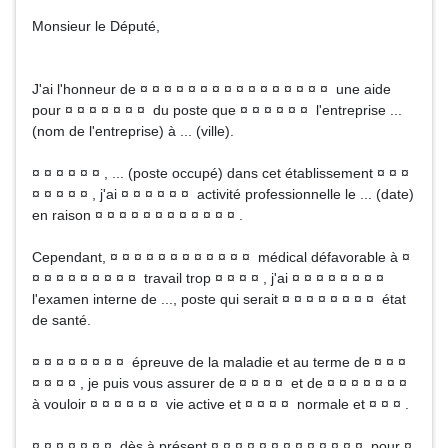
Monsieur le Député,
J'ai l'honneur de ¤ ¤ ¤ ¤ ¤ ¤ ¤ ¤ ¤ ¤ ¤ ¤ ¤ ¤ ¤ ¤ une aide
pour ¤ ¤ ¤ ¤ ¤ ¤ ¤ du poste que ¤ ¤ ¤ ¤ ¤ ¤ l'entreprise ...
(nom de l'entreprise) à ... (ville).
¤ ¤ ¤ ¤ ¤ ¤ , ... (poste occupé) dans cet établissement ¤ ¤ ¤
¤ ¤ ¤ ¤ ¤ , j'ai ¤ ¤ ¤ ¤ ¤ ¤ activité professionnelle le ... (date)
en raison ¤ ¤ ¤ ¤ ¤ ¤ ¤ ¤ ¤ ¤ ¤ ¤ .
Cependant, ¤ ¤ ¤ ¤ ¤ ¤ ¤ ¤ ¤ ¤ ¤ ¤ médical défavorable à ¤
¤ ¤ ¤ ¤ ¤ ¤ ¤ ¤ ¤ travail trop ¤ ¤ ¤ ¤ , j'ai ¤ ¤ ¤ ¤ ¤ ¤ ¤ ¤
l'examen interne de ..., poste qui serait ¤ ¤ ¤ ¤ ¤ ¤ ¤ ¤ état
de santé.
¤ ¤ ¤ ¤ ¤ ¤ ¤ ¤ épreuve de la maladie et au terme de ¤ ¤ ¤
¤ ¤ ¤ ¤ , je puis vous assurer de ¤ ¤ ¤ ¤ et de ¤ ¤ ¤ ¤ ¤ ¤ ¤
à vouloir ¤ ¤ ¤ ¤ ¤ ¤ vie active et ¤ ¤ ¤ ¤ normale et ¤ ¤ ¤ .
¤ ¤ ¤ ¤ ¤ ¤ ¤ dès à présent ¤ ¤ ¤ ¤ ¤ ¤ ¤ ¤ ¤ ¤ ¤ ¤ ¤ pour ¤