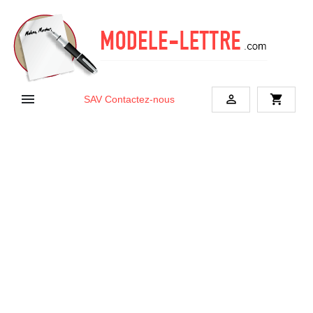


shopping_cart
SAV
Contactez-nous