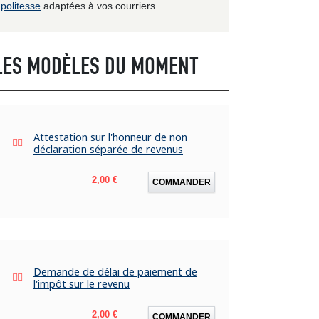
politesse
adaptées à vos courriers.
LES MODÈLES DU MOMENT
Attestation sur l'honneur de non
déclaration séparée de revenus
Prix
2,00 €
COMMANDER
Demande de délai de paiement de
l'impôt sur le revenu
Prix
2,00 €
COMMANDER