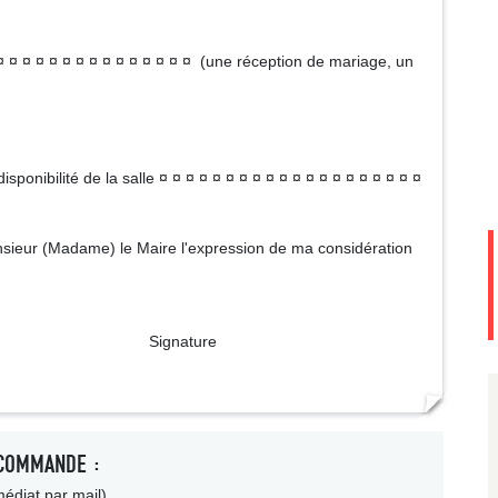
 ¤ ¤ ¤ ¤ ¤ ¤ ¤ ¤ ¤ ¤ ¤ ¤ ¤ ¤ ¤ (une réception de mariage, un
isponibilité de la salle ¤ ¤ ¤ ¤ ¤ ¤ ¤ ¤ ¤ ¤ ¤ ¤ ¤ ¤ ¤ ¤ ¤ ¤ ¤ ¤
Monsieur (Madame) le Maire l'expression de ma considération
ture
COMMANDE :
édiat par mail)