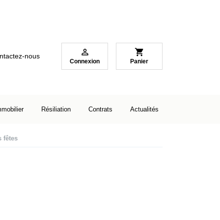

shopping_cart
ntactez-nous
Connexion
Panier
mmobilier
Résiliation
Contrats
Actualités
 fêtes