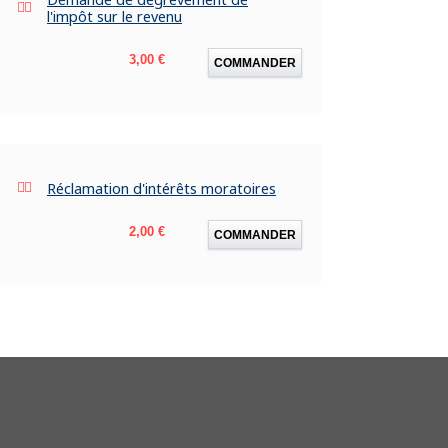
l'impôt sur le revenu
Prix
3,00 €
COMMANDER
Réclamation d'intérêts moratoires
Prix
2,00 €
COMMANDER