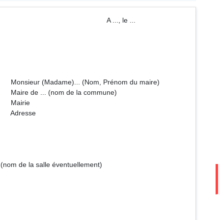
 ..., le ...
(Nom, Prénom du maire)
de la commune)
e
se
 (nom de la salle éventuellement)