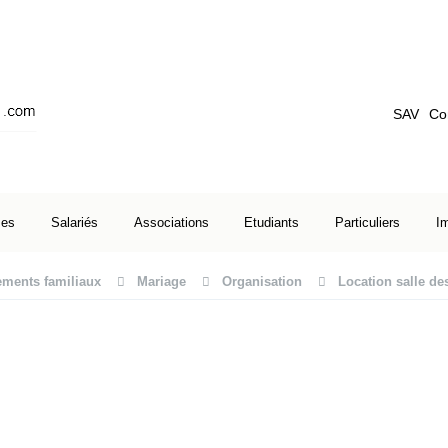
SAV
Co
ses
Salariés
Associations
Etudiants
Particuliers
I
ments familiaux
Mariage
Organisation
Location salle des