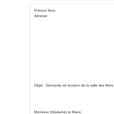
Prénom Nom A
Adresse
Monsieur (Madame)... 
Maire de ... (nom 
Mairi
Adres
Objet : Demande de location de la salle des fêtes
Monsieur (Madame) le Maire,