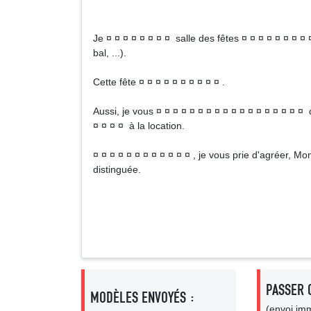
Je ¤ ¤ ¤ ¤ ¤ ¤ ¤ ¤ salle des fêtes ¤ ¤ ¤ ¤ ¤ ¤ ¤ ¤
bal, ...).
Cette fête ¤ ¤ ¤ ¤ ¤ ¤ ¤ ¤ ¤ ¤ .
Aussi, je vous ¤ ¤ ¤ ¤ ¤ ¤ ¤ ¤ ¤ ¤ ¤ ¤ ¤ ¤ ¤ ¤ ¤ ¤ d
¤ ¤ ¤ ¤ à la location.
¤ ¤ ¤ ¤ ¤ ¤ ¤ ¤ ¤ ¤ ¤ ¤ , je vous prie d'agréer, 
distinguée.
Signa
PASSER 
MODÈLES ENVOYÉS :
(envoi imm