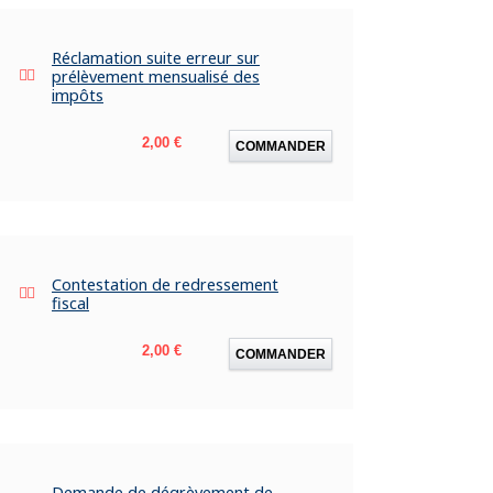
Réclamation suite erreur sur
prélèvement mensualisé des
impôts
Prix
2,00 €
COMMANDER
Contestation de redressement
fiscal
Prix
2,00 €
COMMANDER
Demande de dégrèvement de