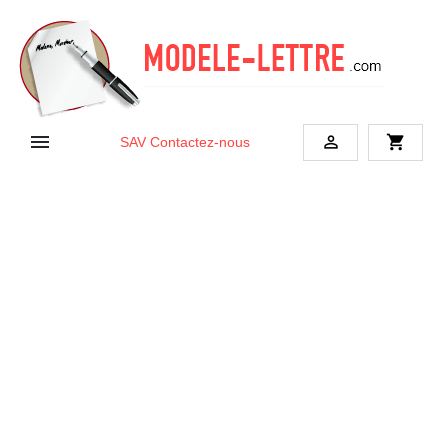


shopping_cart
SAV
Contactez-nous