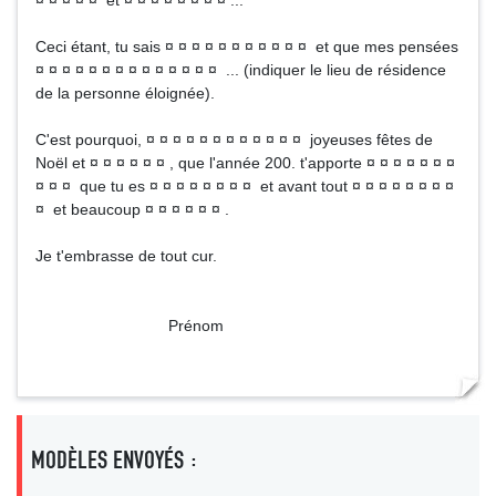
¤ ¤ ¤ ¤ ¤ et ¤ ¤ ¤ ¤ ¤ ¤ ¤ ¤ ...
Ceci étant, tu sais ¤ ¤ ¤ ¤ ¤ ¤ ¤ ¤ ¤ ¤ ¤ et que mes pensées
¤ ¤ ¤ ¤ ¤ ¤ ¤ ¤ ¤ ¤ ¤ ¤ ¤ ¤ ... (indiquer le lieu de résidence
de la personne éloignée).
C'est pourquoi, ¤ ¤ ¤ ¤ ¤ ¤ ¤ ¤ ¤ ¤ ¤ ¤ joyeuses fêtes de
Noël et ¤ ¤ ¤ ¤ ¤ ¤ , que l'année 200. t'apporte ¤ ¤ ¤ ¤ ¤ ¤ ¤
¤ ¤ ¤ que tu es ¤ ¤ ¤ ¤ ¤ ¤ ¤ ¤ et avant tout ¤ ¤ ¤ ¤ ¤ ¤ ¤ ¤
¤ et beaucoup ¤ ¤ ¤ ¤ ¤ ¤ .
Je t'embrasse de tout cur.
Prénom
MODÈLES ENVOYÉS :