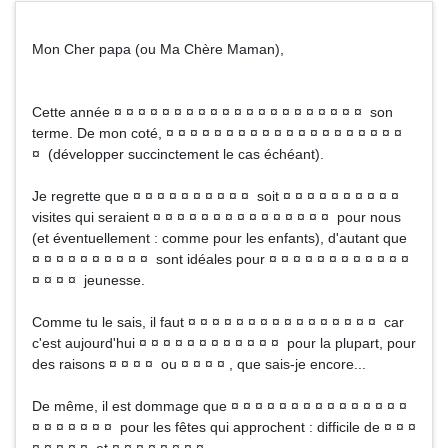
Mon Cher papa (ou Ma Chère Maman),
Cette année ¤ ¤ ¤ ¤ ¤ ¤ ¤ ¤ ¤ ¤ ¤ ¤ ¤ ¤ ¤ ¤ ¤ ¤ ¤ ¤ ¤ son
terme. De mon coté, ¤ ¤ ¤ ¤ ¤ ¤ ¤ ¤ ¤ ¤ ¤ ¤ ¤ ¤ ¤ ¤ ¤ ¤ ¤ ¤
¤ (développer succinctement le cas échéant).
Je regrette que ¤ ¤ ¤ ¤ ¤ ¤ ¤ ¤ ¤ ¤ soit ¤ ¤ ¤ ¤ ¤ ¤ ¤ ¤ ¤ ¤
visites qui seraient ¤ ¤ ¤ ¤ ¤ ¤ ¤ ¤ ¤ ¤ ¤ ¤ ¤ ¤ ¤ pour nous
(et éventuellement : comme pour les enfants), d'autant que
¤ ¤ ¤ ¤ ¤ ¤ ¤ ¤ ¤ ¤ sont idéales pour ¤ ¤ ¤ ¤ ¤ ¤ ¤ ¤ ¤ ¤ ¤ ¤
¤ ¤ ¤ ¤ jeunesse.
Comme tu le sais, il faut ¤ ¤ ¤ ¤ ¤ ¤ ¤ ¤ ¤ ¤ ¤ ¤ ¤ ¤ ¤ ¤ car
c'est aujourd'hui ¤ ¤ ¤ ¤ ¤ ¤ ¤ ¤ ¤ ¤ ¤ ¤ pour la plupart, pour
des raisons ¤ ¤ ¤ ¤ ou ¤ ¤ ¤ ¤ , que sais-je encore...
De même, il est dommage que ¤ ¤ ¤ ¤ ¤ ¤ ¤ ¤ ¤ ¤ ¤ ¤ ¤ ¤ ¤
¤ ¤ ¤ ¤ ¤ ¤ ¤ pour les fêtes qui approchent : difficile de ¤ ¤ ¤