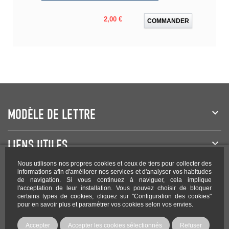
Prix
2,00 €
COMMANDER
MODÈLE DE LETTRE
LIENS UTILES
Nous utilisons nos propres cookies et ceux de tiers pour collecter des
NEWSLETTER
informations afin d'améliorer nos services et d'analyser vos habitudes
de navigation. Si vous continuez à naviguer, cela implique
l'acceptation de leur installation. Vous pouvez choisir de bloquer
certains types de cookies, cliquez sur "Configuration des cookies"
pour en savoir plus et paramétrer vos cookies selon vos envies.
Rejoignez-nous sur les réseaux !
Accepter
Accepter les cookies sélectionnés
Refuser