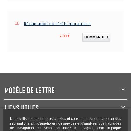
Réclamation d'intérêts moratoires
Prix
2,00 €
COMMANDER
MODÈLE DE LETTRE
LIENS UTILES
Nous utilisons nos propres cookies et ceux de tiers pour collecter des
NEWSLETTER
informations afin d'améliorer nos services et d'analyser vos habitudes
de navigation. Si vous continuez à naviguer, cela implique