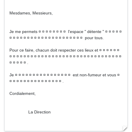
Mesdames, Messieurs,
Je me permets ¤ ¤ ¤ ¤ ¤ ¤ ¤ ¤ l'espace " détente " ¤ ¤ ¤ ¤ ¤
¤ ¤ ¤ ¤ ¤ ¤ ¤ ¤ ¤ ¤ ¤ ¤ ¤ ¤ ¤ ¤ ¤ ¤ ¤ ¤ ¤ pour tous.
Pour ce faire, chacun doit respecter ces lieux et ¤ ¤ ¤ ¤ ¤ ¤
¤ ¤ ¤ ¤ ¤ ¤ ¤ ¤ ¤ ¤ ¤ ¤ ¤ ¤ ¤ ¤ ¤ ¤ ¤ ¤ ¤ ¤ ¤ ¤ ¤ ¤ ¤ ¤ ¤ ¤ ¤ ¤
¤ ¤ ¤ ¤ ¤ .
Je ¤ ¤ ¤ ¤ ¤ ¤ ¤ ¤ ¤ ¤ ¤ ¤ ¤ ¤ ¤ ¤ est non-fumeur et vous ¤
¤ ¤ ¤ ¤ ¤ ¤ ¤ ¤ ¤ ¤ ¤ ¤ ¤ ¤ ¤ .
Cordialement,
La Direction