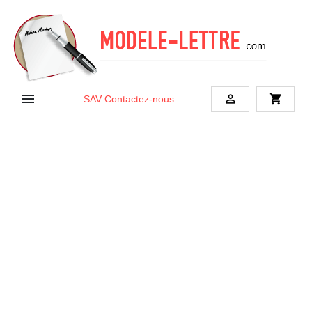


shopping_cart
SAV
Contactez-nous