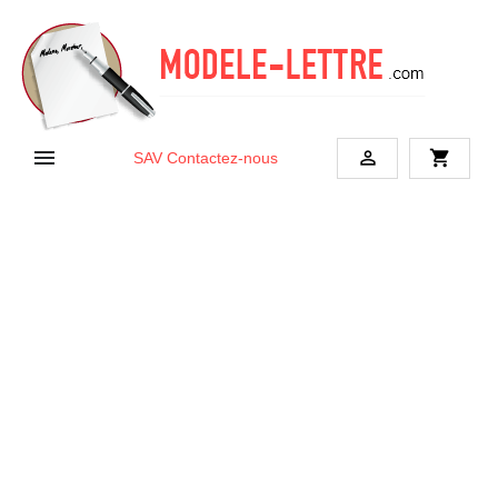


shopping_cart
SAV
Contactez-nous