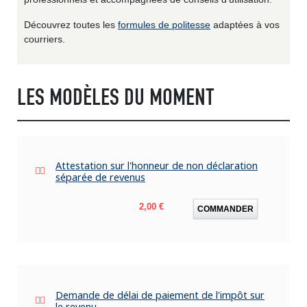
Découvrez toutes les
formules de politesse
adaptées à vos
courriers.
LES MODÈLES DU MOMENT
Attestation sur l'honneur de non déclaration
séparée de revenus
Prix
2,00 €
COMMANDER
Demande de délai de paiement de l'impôt sur
le revenu