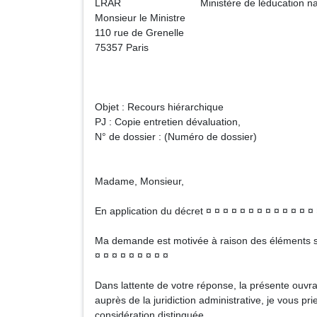
LRAR Ministère de léducation nationale, 
Monsieur le Ministre
110 rue de Grenelle
75357 Paris
Objet : Recours hiérarchique
PJ : Copie entretien dévaluation,
N° de dossier : (Numéro de dossier)
Madame, Monsieur,
En application du décret ¤ ¤ ¤ ¤ ¤ ¤ ¤ ¤ ¤ ¤ ¤ ¤ ¤ 
Ma demande est motivée à raison des éléments suiv
¤ ¤ ¤ ¤ ¤ ¤ ¤ ¤ ¤
Dans lattente de votre réponse, la présente ouvra
auprès de la juridiction administrative, je vous 
considération distinguée.