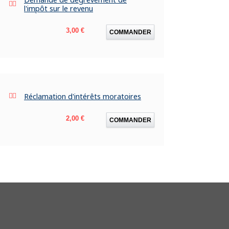
l'impôt sur le revenu
Prix
3,00 €
COMMANDER
Réclamation d'intérêts moratoires
Prix
2,00 €
COMMANDER