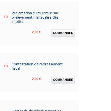
Réclamation suite erreur sur
prélèvement mensualisé des
impôts
Prix
2,00 €
COMMANDER
Contestation de redressement
fiscal
Prix
2,00 €
COMMANDER
Demande de dégrèvement de