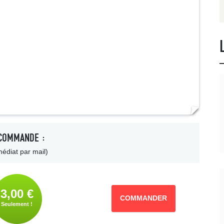
COMMANDE :
édiat par mail)
3,00 €
COMMANDER
Seulement !