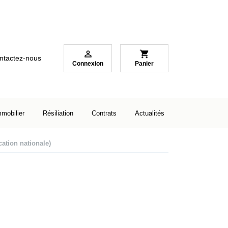

shopping_cart
ntactez-nous
Connexion
Panier
mmobilier
Résiliation
Contrats
Actualités
cation nationale)