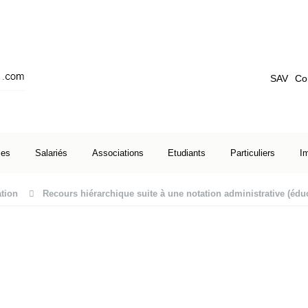
SAV
Co
ses
Salariés
Associations
Etudiants
Particuliers
I
tion
Recours hiérarchique suite à une notation administrative (édu