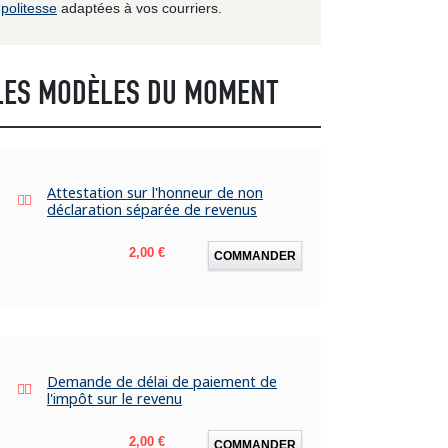
politesse
adaptées à vos courriers.
LES MODÈLES DU MOMENT
Attestation sur l'honneur de non
déclaration séparée de revenus
Prix
2,00 €
COMMANDER
Demande de délai de paiement de
l'impôt sur le revenu
Prix
2,00 €
COMMANDER