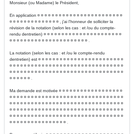
Monsieur (ou Madame) le Président,
En application ¤ ¤ ¤ ¤ ¤ ¤ ¤ ¤ ¤ ¤ ¤ ¤ ¤ ¤ ¤ ¤ ¤ ¤ ¤ ¤ ¤ ¤ ¤ ¤
¤ ¤ ¤ ¤ ¤ ¤ ¤ ¤ ¤ ¤ ¤ ¤ ¤ ¤ , j'ai l'honneur de solliciter la
révision de la notation (selon les cas : et /ou du compte-
rendu dentretien) ¤ ¤ ¤ ¤ ¤ ¤ ¤ ¤ ¤ ¤ ¤ ¤ ¤ ¤ ¤ ¤ ¤ ¤ ¤ ¤ ¤ ¤
¤ ¤ ¤ ¤ ¤ ¤ ¤ ¤ ¤ ¤ ¤ ¤ ¤ ¤ ¤ ¤ ¤ ¤ ¤ ¤ ¤ ¤ .
La notation (selon les cas : et /ou le compte-rendu
dentretien) est ¤ ¤ ¤ ¤ ¤ ¤ ¤ ¤ ¤ ¤ ¤ ¤ ¤ ¤ ¤ ¤ ¤ ¤ ¤ ¤ ¤ ¤ ¤ ¤
¤ ¤ ¤ ¤ ¤ ¤ ¤ ¤ ¤ ¤ ¤ ¤ ¤ ¤ ¤ ¤ ¤ ¤ ¤ ¤ ¤ ¤ ¤ ¤ ¤ ¤ ¤ ¤ ¤ ¤ ¤ ¤
¤ ¤ ¤ ¤ ¤ ¤ ¤ ¤ ¤ ¤ ¤ ¤ ¤ ¤ ¤ ¤ ¤ ¤ ¤ ¤ ¤ ¤ ¤ ¤ ¤ ¤ ¤ ¤ ¤ ¤ ¤ ¤
¤ ¤ ¤ ¤ ¤ ¤ .
Ma demande est motivée ¤ ¤ ¤ ¤ ¤ ¤ ¤ ¤ ¤ ¤ ¤ ¤ ¤ ¤ ¤ ¤ ¤ ¤
¤ ¤ ¤ ¤ ¤ ¤ ¤ ¤ ¤ ¤ ¤ ¤ ¤ ¤ ¤ ¤ ¤ ¤ ¤ ¤ ¤ ¤ ¤ ¤ ¤ ¤ ¤ ¤ ¤ ¤ ¤ ¤
¤ ¤ ¤ ¤ ¤ ¤ ¤ ¤ ¤ ¤ ¤ ¤ ¤ ¤ ¤ ¤ ¤ ¤ ¤ ¤ ¤ ¤ ¤ ¤ ¤ ¤ ¤ ¤ ¤ ¤ ¤ ¤
¤ ¤ ¤ ¤ ¤ ¤ ¤ ¤ ¤ ¤ ¤ ¤ ¤ ¤ ¤ ¤ ¤ ¤ ¤ ¤ ¤ ¤ ¤ ¤ ¤ ¤ ¤ ¤ ¤ ¤ ¤ ¤
¤ ¤ ¤ ¤ ¤ ¤ ¤ ¤ ¤ ¤ ¤ ¤ ¤ ¤ ¤ ¤ ¤ ¤ ¤ ¤ ¤ ¤ ¤ ¤ ¤ ¤ ¤ ¤ ¤ ¤ ¤ ¤
¤ ¤ ¤ ¤ ¤ ¤ ¤ ¤ ¤ ¤ ¤ ¤ ¤ ¤ ¤ ¤ .