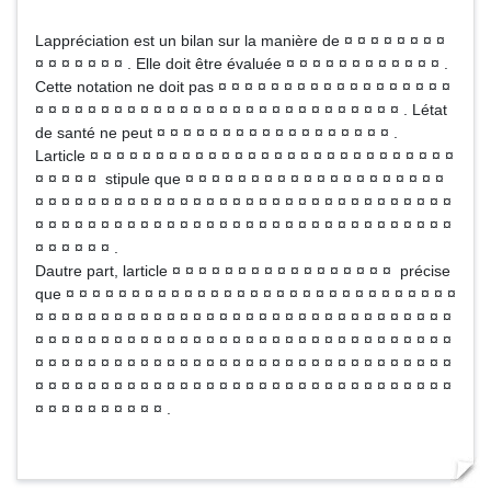
Lappréciation est un bilan sur la manière de ¤ ¤ ¤ ¤ ¤ ¤ ¤ ¤
¤ ¤ ¤ ¤ ¤ ¤ ¤ . Elle doit être évaluée ¤ ¤ ¤ ¤ ¤ ¤ ¤ ¤ ¤ ¤ ¤ ¤ .
Cette notation ne doit pas ¤ ¤ ¤ ¤ ¤ ¤ ¤ ¤ ¤ ¤ ¤ ¤ ¤ ¤ ¤ ¤ ¤ ¤
¤ ¤ ¤ ¤ ¤ ¤ ¤ ¤ ¤ ¤ ¤ ¤ ¤ ¤ ¤ ¤ ¤ ¤ ¤ ¤ ¤ ¤ ¤ ¤ ¤ ¤ ¤ ¤ . Létat
de santé ne peut ¤ ¤ ¤ ¤ ¤ ¤ ¤ ¤ ¤ ¤ ¤ ¤ ¤ ¤ ¤ ¤ ¤ ¤ .
Larticle ¤ ¤ ¤ ¤ ¤ ¤ ¤ ¤ ¤ ¤ ¤ ¤ ¤ ¤ ¤ ¤ ¤ ¤ ¤ ¤ ¤ ¤ ¤ ¤ ¤ ¤ ¤ ¤
¤ ¤ ¤ ¤ ¤ stipule que ¤ ¤ ¤ ¤ ¤ ¤ ¤ ¤ ¤ ¤ ¤ ¤ ¤ ¤ ¤ ¤ ¤ ¤ ¤ ¤
¤ ¤ ¤ ¤ ¤ ¤ ¤ ¤ ¤ ¤ ¤ ¤ ¤ ¤ ¤ ¤ ¤ ¤ ¤ ¤ ¤ ¤ ¤ ¤ ¤ ¤ ¤ ¤ ¤ ¤ ¤ ¤
¤ ¤ ¤ ¤ ¤ ¤ ¤ ¤ ¤ ¤ ¤ ¤ ¤ ¤ ¤ ¤ ¤ ¤ ¤ ¤ ¤ ¤ ¤ ¤ ¤ ¤ ¤ ¤ ¤ ¤ ¤ ¤
¤ ¤ ¤ ¤ ¤ ¤ .
Dautre part, larticle ¤ ¤ ¤ ¤ ¤ ¤ ¤ ¤ ¤ ¤ ¤ ¤ ¤ ¤ ¤ ¤ ¤ précise
que ¤ ¤ ¤ ¤ ¤ ¤ ¤ ¤ ¤ ¤ ¤ ¤ ¤ ¤ ¤ ¤ ¤ ¤ ¤ ¤ ¤ ¤ ¤ ¤ ¤ ¤ ¤ ¤ ¤ ¤
¤ ¤ ¤ ¤ ¤ ¤ ¤ ¤ ¤ ¤ ¤ ¤ ¤ ¤ ¤ ¤ ¤ ¤ ¤ ¤ ¤ ¤ ¤ ¤ ¤ ¤ ¤ ¤ ¤ ¤ ¤ ¤
¤ ¤ ¤ ¤ ¤ ¤ ¤ ¤ ¤ ¤ ¤ ¤ ¤ ¤ ¤ ¤ ¤ ¤ ¤ ¤ ¤ ¤ ¤ ¤ ¤ ¤ ¤ ¤ ¤ ¤ ¤ ¤
¤ ¤ ¤ ¤ ¤ ¤ ¤ ¤ ¤ ¤ ¤ ¤ ¤ ¤ ¤ ¤ ¤ ¤ ¤ ¤ ¤ ¤ ¤ ¤ ¤ ¤ ¤ ¤ ¤ ¤ ¤ ¤
¤ ¤ ¤ ¤ ¤ ¤ ¤ ¤ ¤ ¤ ¤ ¤ ¤ ¤ ¤ ¤ ¤ ¤ ¤ ¤ ¤ ¤ ¤ ¤ ¤ ¤ ¤ ¤ ¤ ¤ ¤ ¤
¤ ¤ ¤ ¤ ¤ ¤ ¤ ¤ ¤ ¤ .