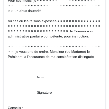
Pour ces motifs, je ¤ ¤ ¤ ¤ ¤ ¤ ¤ ¤ ¤ ¤ ¤ ¤ ¤ ¤ ¤ ¤ ¤ ¤ ¤ ¤ ¤ ¤
¤ ¤ ¤ ¤ ¤ ¤ ¤ ¤ ¤ ¤ ¤ ¤ ¤ ¤ ¤ ¤ ¤ ¤ ¤ ¤ ¤ ¤ ¤ ¤ ¤ ¤ ¤ ¤ ¤ ¤ ¤ ¤
¤ ¤ un abus dautorité.
Au cas où les raisons exposées ¤ ¤ ¤ ¤ ¤ ¤ ¤ ¤ ¤ ¤ ¤ ¤ ¤ ¤ ¤
¤ ¤ ¤ ¤ ¤ ¤ ¤ ¤ ¤ ¤ ¤ ¤ ¤ ¤ ¤ ¤ ¤ ¤ ¤ ¤ ¤ ¤ ¤ ¤ ¤ ¤ ¤ ¤ ¤ ¤ ¤ ¤
¤ ¤ ¤ ¤ ¤ ¤ ¤ ¤ ¤ ¤ ¤ ¤ ¤ ¤ ¤ ¤ ¤ ¤ ¤ ¤ ¤ la Commission
administrative paritaire compétente, pour instruction.
¤ ¤ ¤ ¤ ¤ ¤ ¤ ¤ ¤ ¤ ¤ ¤ ¤ ¤ ¤ ¤ ¤ ¤ ¤ ¤ ¤ ¤ ¤ ¤ ¤ ¤ ¤ ¤ ¤ ¤ ¤ ¤
¤ ¤ , je vous prie de croire, Monsieur (ou Madame) le
Président, à l'assurance de ma considération distinguée.
Nom
Signature
Conseils :