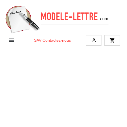


shopping_cart
SAV
Contactez-nous