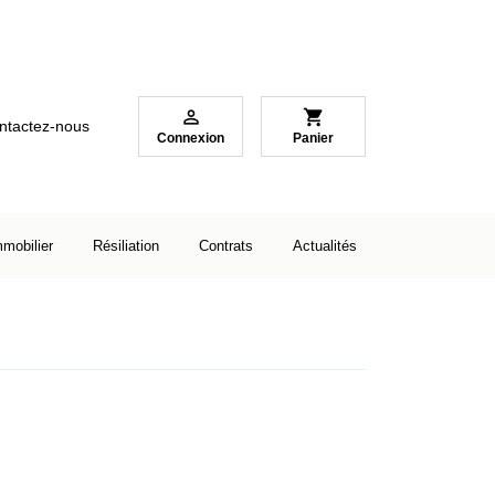

shopping_cart
ntactez-nous
Connexion
Panier
mmobilier
Résiliation
Contrats
Actualités