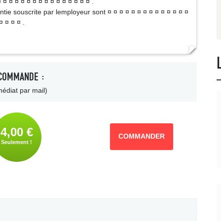
 ¤ ¤ ¤ ¤ ¤ ¤ ¤ ¤ ¤ ¤ ¤ ¤ ¤ ¤ ¤ .
ntie souscrite par lemployeur sont ¤ ¤ ¤ ¤ ¤ ¤ ¤ ¤ ¤ ¤ ¤ ¤ ¤ ¤
¤ ¤ ¤ ¤ .
COMMANDE :
édiat par mail)
4,00 €
COMMANDER
Seulement !