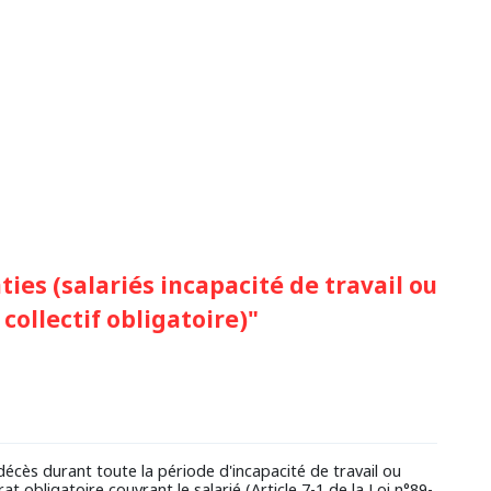
ies (salariés incapacité de travail ou
collectif obligatoire)"
écès durant toute la période d'incapacité de travail ou
rat obligatoire couvrant le salarié (Article 7-1 de la Loi n°89-