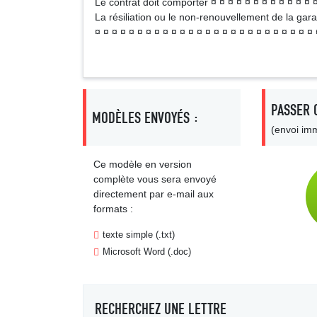
Le contrat doit comporter ¤ ¤ ¤ ¤ ¤ ¤ ¤ ¤ ¤ ¤ ¤ ¤ ¤
La résiliation ou le non-renouvellement de la gara
¤ ¤ ¤ ¤ ¤ ¤ ¤ ¤ ¤ ¤ ¤ ¤ ¤ ¤ ¤ ¤ ¤ ¤ ¤ ¤ ¤ ¤ ¤ ¤ ¤ ¤ 
PASSER 
MODÈLES ENVOYÉS :
(envoi imm
Ce modèle en version
complète vous sera envoyé
directement par e-mail aux
formats :
texte simple (.txt)
Microsoft Word (.doc)
RECHERCHEZ UNE LETTRE