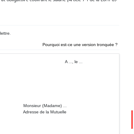
ettre.
Pourquoi est-ce une version tronquée ?
 ..., le ...
dame) ...
a Mutuelle