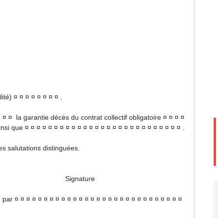
dité) ¤ ¤ ¤ ¤ ¤ ¤ ¤ ¤ .
¤ ¤ la garantie décès du contrat collectif obligatoire ¤ ¤ ¤ ¤
nsi que ¤ ¤ ¤ ¤ ¤ ¤ ¤ ¤ ¤ ¤ ¤ ¤ ¤ ¤ ¤ ¤ ¤ ¤ ¤ ¤ ¤ ¤ ¤ ¤ ¤ ¤ ¤ .
 salutations distinguées.
ture
ar ¤ ¤ ¤ ¤ ¤ ¤ ¤ ¤ ¤ ¤ ¤ ¤ ¤ ¤ ¤ ¤ ¤ ¤ ¤ ¤ ¤ ¤ ¤ ¤ ¤ ¤ ¤ ¤ ¤