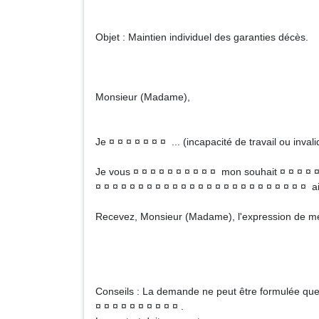
Objet : Maintien individuel des garanties décès.
Monsieur (Madame),
Je ¤ ¤ ¤ ¤ ¤ ¤ ¤ ... (incapacité de travail ou invali
Je vous ¤ ¤ ¤ ¤ ¤ ¤ ¤ ¤ ¤ ¤ mon souhait ¤ ¤ ¤ ¤ ¤ 
¤ ¤ ¤ ¤ ¤ ¤ ¤ ¤ ¤ ¤ ¤ ¤ ¤ ¤ ¤ ¤ ¤ ¤ ¤ ¤ ¤ ¤ ¤ ¤ ¤ ai
Recevez, Monsieur (Madame), l'expression de mes
Signa
Conseils : La demande ne peut être formulée que p
¤ ¤ ¤ ¤ ¤ ¤ ¤ ¤ ¤ ¤ .