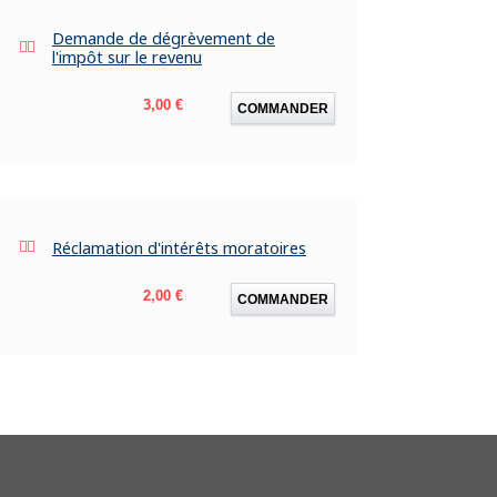
Demande de dégrèvement de
l'impôt sur le revenu
Prix
3,00 €
COMMANDER
Réclamation d'intérêts moratoires
Prix
2,00 €
COMMANDER