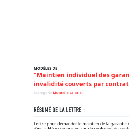
MODÈLES DE
"Maintien individuel des garant
invalidité couverts par contrat 
(categorie
Mutuelle salarié
)
RÉSUMÉ DE LA LETTRE :
Lettre pour demander le maintien de la garantie d
d'invalidité y compris en cas de résiliation du cont