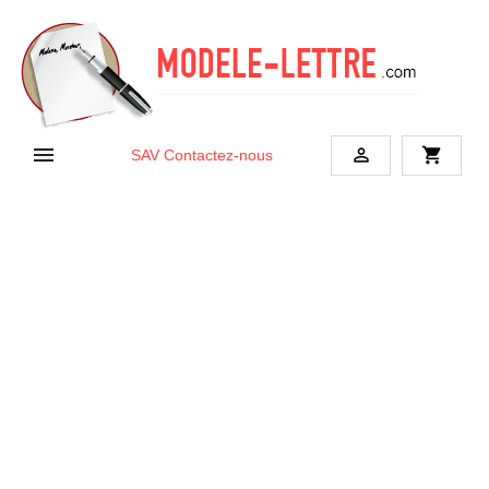


shopping_cart
SAV
Contactez-nous