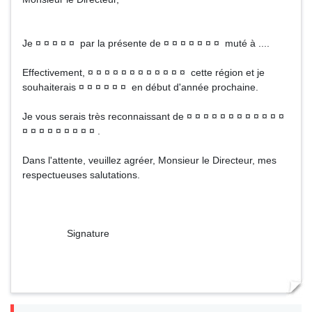
Je ¤ ¤ ¤ ¤ ¤ par la présente de ¤ ¤ ¤ ¤ ¤ ¤ ¤ muté à ....
Effectivement, ¤ ¤ ¤ ¤ ¤ ¤ ¤ ¤ ¤ ¤ ¤ ¤ cette région et je
souhaiterais ¤ ¤ ¤ ¤ ¤ ¤ en début d'année prochaine.
Je vous serais très reconnaissant de ¤ ¤ ¤ ¤ ¤ ¤ ¤ ¤ ¤ ¤ ¤ ¤
¤ ¤ ¤ ¤ ¤ ¤ ¤ ¤ ¤ .
Dans l'attente, veuillez agréer, Monsieur le Directeur, mes
respectueuses salutations.
Signature